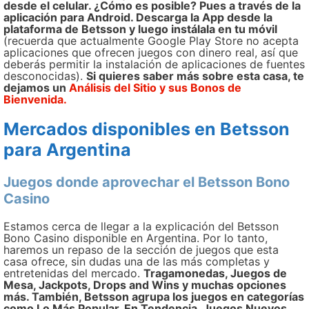
desde el celular. ¿Cómo es posible? Pues a través de la
aplicación para Android. Descarga la App desde la
plataforma de Betsson y luego instálala en tu móvil
(recuerda que actualmente Google Play Store no acepta
aplicaciones que ofrecen juegos con dinero real, así que
deberás permitir la instalación de aplicaciones de fuentes
desconocidas).
Si quieres saber más sobre esta casa, te
dejamos un
Análisis del Sitio y sus Bonos de
Bienvenida.
Mercados disponibles en Betsson
para Argentina
Juegos donde aprovechar el Betsson Bono
Casino
Estamos cerca de llegar a la explicación del Betsson
Bono Casino disponible en Argentina. Por lo tanto,
haremos un repaso de la sección de juegos que esta
casa ofrece, sin dudas una de las más completas y
entretenidas del mercado.
Tragamonedas, Juegos de
Mesa, Jackpots, Drops and Wins y muchas opciones
más. También, Betsson agrupa los juegos en categorías
como Lo Más Popular, En Tendencia, Juegos Nuevos,