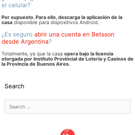
el celular?
Por supuesto. Para ello, descarga la aplicación de la
casa
disponible para dispositivos Android.
¿Es seguro
abrir una cuenta en Betsson
desde Argentina
?
Totalmente, ya que la casa
opera bajo la licencia
otorgada por Instituto Provincial de Lotería y Casinos de
la Provincia de Buenos Aires.
Search
Search
for: