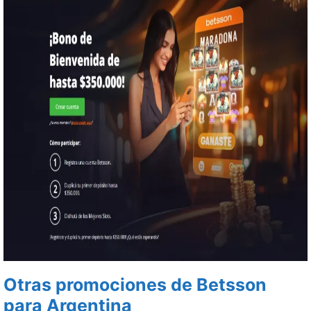
Otras promociones de Betsson
para Argentina