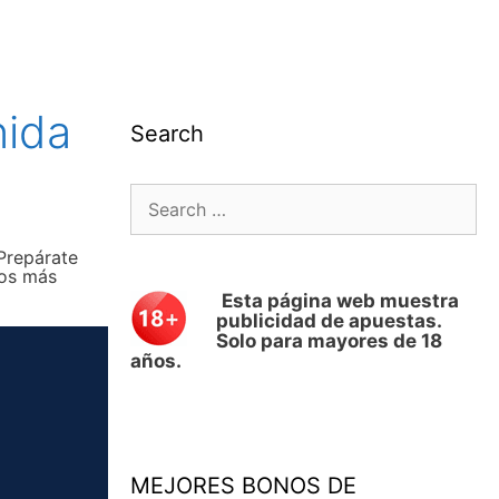
nida
Search
Search
for:
 Prepárate
gos más
Esta página web muestra
publicidad de apuestas.
Solo para mayores de 18
años.
MEJORES BONOS DE