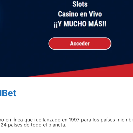
MBet
no en línea que fue lanzado en 1997 para los países miembr
24 países de todo el planeta.