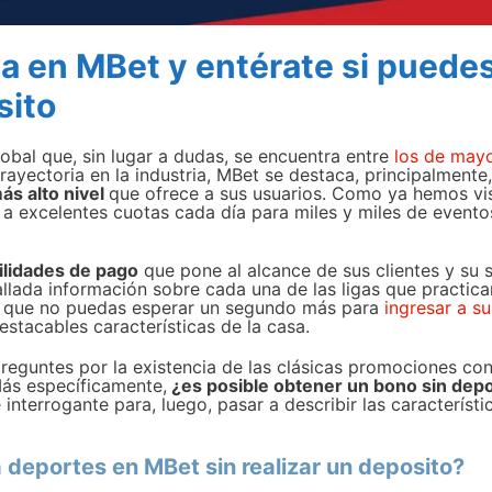
a en MBet y entérate si puede
sito
lobal que, sin lugar a dudas, se encuentra entre
los de mayo
rayectoria en la industria, MBet se destaca, principalmente,
ás alto nivel
que ofrece a sus usuarios. Como ya hemos vis
 a excelentes cuotas cada día para miles y miles de evento
ilidades de pago
que pone al alcance de sus clientes y su s
allada información sobre cada una de las ligas que practic
s que no puedas esperar un segundo más para
ingresar a su
stacables características de la casa.
reguntes por la existencia de las clásicas promociones con
Más específicamente,
¿es posible obtener un bono sin depo
nterrogante para, luego, pasar a describir las característi
deportes en MBet sin realizar un deposito?