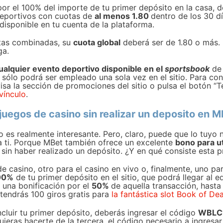
 por el 100% del importe de tu primer depósito en la casa, 
deportivos con cuotas de
al menos 1.80
dentro de los 30 d
 disponible en tu cuenta de la plataforma.
stas combinadas, su
cuota global
deberá ser de 1.80 o más. 
ga.
ualquier evento deportivo disponible en el
sportsbook
de 
sólo podrá ser empleado una sola vez en el sitio. Para co
visa la sección de promociones del sitio o pulsa el botón “
vínculo
.
uegos de casino sin realizar un deposito en M
o es realmente interesante. Pero, claro, puede que lo tuyo 
ra ti. Porque MBet también ofrece un excelente
bono para ut
o
sin haber realizado un depósito. ¿Y en qué consiste esta 
de casino, otro para el casino en vivo o, finalmente, uno p
00%
de tu primer depósito en el sitio, que podrá llegar al e
a una bonificación por el
50%
de aquella transacción, hasta
tendrás 100 giros gratis para
la fantástica slot Book of De
ncluir tu primer depósito, deberás ingresar el código
WBLC
uieras hacerte de la tercera, el código necesario a ingresar