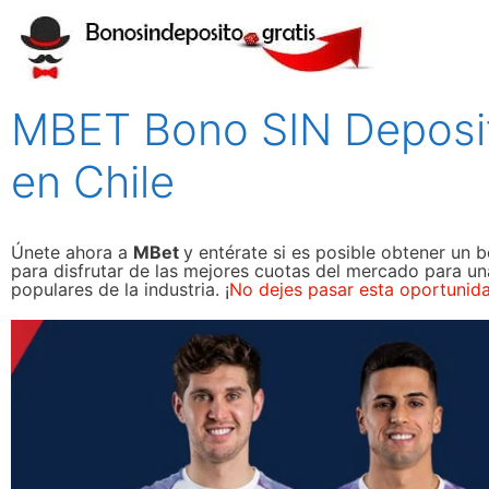
Skip
to
content
MBET Bono SIN Deposi
en Chile
Únete ahora a
MBet
y entérate si es posible obtener un
para disfrutar de las mejores cuotas del mercado para una
populares de la industria. ¡
No dejes pasar esta oportunid