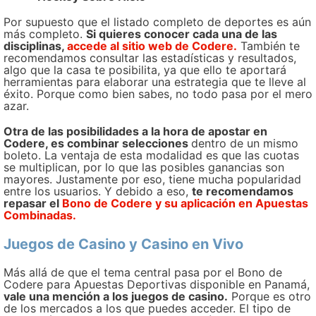
Por supuesto que el listado completo de deportes es aún
más completo.
Si quieres conocer cada una de las
disciplinas,
accede al sitio web de Codere.
También te
recomendamos consultar las estadísticas y resultados,
algo que la casa te posibilita, ya que ello te aportará
herramientas para elaborar una estrategia que te lleve al
éxito. Porque como bien sabes, no todo pasa por el mero
azar.
Otra de las posibilidades a la hora de apostar en
Codere, es combinar selecciones
dentro de un mismo
boleto. La ventaja de esta modalidad es que las cuotas
se multiplican, por lo que las posibles ganancias son
mayores. Justamente por eso, tiene mucha popularidad
entre los usuarios. Y debido a eso,
te recomendamos
repasar el
Bono de Codere y su aplicación en Apuestas
Combinadas.
Juegos de Casino y Casino en Vivo
Más allá de que el tema central pasa por el Bono de
Codere para Apuestas Deportivas disponible en Panamá,
vale una mención a los juegos de casino.
Porque es otro
de los mercados a los que puedes acceder. El tipo de