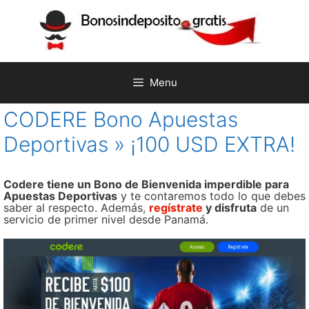
Skip
to
content
Menu
CODERE Bono Apuestas
Deportivas » ¡100 USD EXTRA!
Codere tiene un Bono de Bienvenida imperdible para
Apuestas Deportivas
y te contaremos todo lo que debes
saber al respecto. Además,
regístrate
y disfruta
de un
servicio de primer nivel desde Panamá.