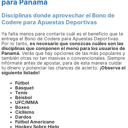
para Panamá
Disciplinas donde aprovechar el Bono de
Codere para Apuestas Deportivas
Ya falta menos para contarte cuál es el beneficio que te
entrega el Bono de Codere para Apuestas Deportivas.
Por lo tanto,
es necesario que conozcas cuáles son las
disciplinas que componen el menú para los usuarios de
Panamá.
Verás que hay opciones de las más populares y
también otras no tan masivas o convencionales. Siempre
infórmate antes de apostar, para de esta manera cuidar
tu dinero y potenciar las chances de acierto.
¡Observa el
siguiente listado!
Fútbol
Básquet
Tenis
Béisbol
UFC/MMA
Boxeo
Ciclismo
Dardos
Fútbol Americano
Hockey Sobre Hielo