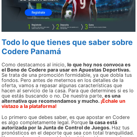
Todo lo que tienes que saber sobre
Codere Panamá
Como destacamos al inicio,
lo que hoy nos convoca es
el Bono de Codere para usar en Apuestas Deportivas.
Se trata de una promoción formidable, ya que dobla tus
fondos. Pero antes de meternos en los detalles de la
oferta, vamos a repasar algunas características que
hacen al servicio de la casa. Para que determines si es lo
que estás buscando o no. De nuestra parte,
es una
alternativa que recomendamos y mucho.
¡Échale un
vistazo a la plataforma!
Lo primero que debes saber, es que apostar en Codere
es algo completamente legal. Porque
la casa está
autorizada por la Junta de Control de Juegos.
Haz tus
pronósticos en el deporte que sea con total tranquilidad.