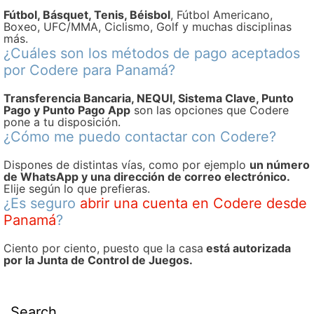
Fútbol, Básquet, Tenis, Béisbol
, Fútbol Americano,
Boxeo, UFC/MMA, Ciclismo, Golf y muchas disciplinas
más.
¿Cuáles son los métodos de pago aceptados
por Codere para Panamá?
Transferencia Bancaria, NEQUI, Sistema Clave, Punto
Pago y Punto Pago App
son las opciones que Codere
pone a tu disposición.
¿Cómo me puedo contactar con Codere?
Dispones de distintas vías, como por ejemplo
un número
de WhatsApp y una dirección de correo electrónico.
Elije según lo que prefieras.
¿Es seguro
abrir una cuenta en Codere desde
Panamá
?
Ciento por ciento, puesto que la casa
está autorizada
por la Junta de Control de Juegos.
Search