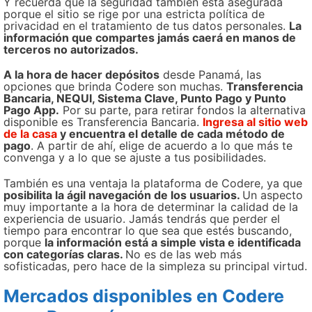
Y recuerda que la seguridad también está asegurada
porque el sitio se rige por una estricta política de
privacidad en el tratamiento de tus datos personales.
La
información que compartes jamás caerá en manos de
terceros no autorizados.
A la hora de hacer depósitos
desde Panamá, las
opciones que brinda Codere son muchas.
Transferencia
Bancaria, NEQUI, Sistema Clave, Punto Pago y Punto
Pago App.
Por su parte, para retirar fondos la alternativa
disponible es Transferencia Bancaria.
Ingresa al sitio web
de la casa
y encuentra el detalle de cada método de
pago
. A partir de ahí, elige de acuerdo a lo que más te
convenga y a lo que se ajuste a tus posibilidades.
También es una ventaja la plataforma de Codere, ya que
posibilita la ágil navegación de los usuarios.
Un aspecto
muy importante a la hora de determinar la calidad de la
experiencia de usuario. Jamás tendrás que perder el
tiempo para encontrar lo que sea que estés buscando,
porque
la información está a simple vista e identificada
con categorías claras.
No es de las web más
sofisticadas, pero hace de la simpleza su principal virtud.
Mercados disponibles en Codere