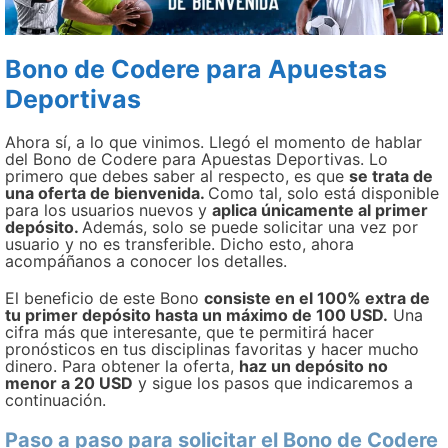
Bono de Codere para Apuestas
Deportivas
Ahora sí, a lo que vinimos. Llegó el momento de hablar
del Bono de Codere para Apuestas Deportivas. Lo
primero que debes saber al respecto, es que
se trata de
una oferta de bienvenida.
Como tal, solo está disponible
para los usuarios nuevos y
aplica únicamente al primer
depósito.
Además, solo se puede solicitar una vez por
usuario y no es transferible. Dicho esto, ahora
acompáñanos a conocer los detalles.
El beneficio de este Bono
consiste en el 100% extra de
tu primer depósito hasta un máximo de 100 USD.
Una
cifra más que interesante, que te permitirá hacer
pronósticos en tus disciplinas favoritas y hacer mucho
dinero. Para obtener la oferta,
haz un depósito no
menor a 20 USD
y sigue los pasos que indicaremos a
continuación.
Paso a paso para solicitar el Bono de Codere