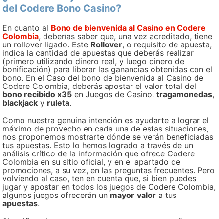
del Codere Bono Casino?
En cuanto al
Bono de bienvenida al Casino en Codere
Colombia
, deberías saber que, una vez acreditado, tiene
un rollover ligado. Este
Rollover
, o requisito de apuesta,
indica la cantidad de apuestas que deberás realizar
(primero utilizando dinero real, y luego dinero de
bonificación) para liberar las ganancias obtenidas con el
bono. En el Caso del bono de bienvenida al Casino de
Codere Colombia, deberás apostar el valor total del
bono recibido x35
en Juegos de Casino,
tragamonedas
,
blackjack
y
ruleta
.
Como nuestra genuina intención es ayudarte a lograr el
máximo de provecho en cada una de estas situaciones,
nos proponemos mostrarte dónde se verán beneficiadas
tus apuestas. Esto lo hemos logrado a través de un
análisis crítico de la información que ofrece Codere
Colombia en su sitio oficial, y en el apartado de
promociones, a su vez, en las preguntas frecuentes. Pero
volviendo al caso, ten en cuenta que, si bien puedes
jugar y apostar en todos los juegos de Codere Colombia,
algunos juegos ofrecerán un
mayor
valor
a tus
apuestas
.