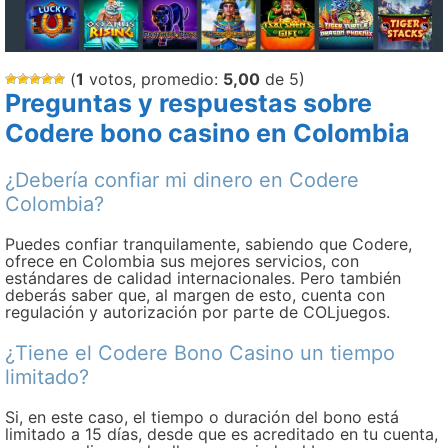
(
1
votos, promedio:
5,00
de 5)
Preguntas y respuestas sobre
Codere bono casino en Colombia
¿Debería confiar mi dinero en Codere
Colombia?
Puedes confiar tranquilamente, sabiendo que Codere,
ofrece en Colombia sus mejores servicios, con
estándares de calidad internacionales. Pero también
deberás saber que, al margen de esto, cuenta con
regulación y autorización por parte de COLjuegos.
¿Tiene el Codere Bono Casino un tiempo
limitado?
Si, en este caso, el tiempo o duración del bono está
limitado a 15 días, desde que es acreditado en tu cuenta,