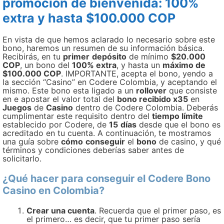
promoción de bienvenida: 100%
extra y hasta $100.000 COP
En vista de que hemos aclarado lo necesario sobre este
bono, haremos un resumen de su información básica.
Recibirás, en tu
primer
depósito
de mínimo
$20.000
COP
, un bono del
100% extra
, y hasta un
máximo de
$100.000 COP
. IMPORTANTE, acepta el bono, yendo a
la sección “Casino” en Codere Colombia, y aceptando el
mismo. Este bono esta ligado a un
rollover
que consiste
en e apostar el valor total del
bono recibido x35
en
Juegos
de
Casino
dentro de Codere Colombia. Deberás
cumplimentar este requisito dentro del
tiempo límite
establecido por Codere, de
15
días
desde que el bono es
acreditado en tu cuenta. A continuación, te mostramos
una guía sobre
cómo
conseguir
el
bono
de casino, y qué
términos y condiciones deberías saber antes de
solicitarlo.
¿Qué hacer para conseguir el Codere Bono
Casino en Colombia?
Crear una cuenta
. Recuerda que el primer paso, es
el primero… es decir, que tu primer paso sería