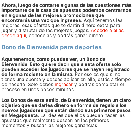
Ahora, luego de contarte algunas de las cuestiones más
importante de la casa de apuestas podemos centrarnos
en algunas de las mejores promociones que
encontrarás una vez que ingreses
. Aquí tenemos las
mejores, esas ofertas que te darán dinero extra para
jugar y disfrutar de los mejores juegos.
Accede a ellas
desde aquí
, conócelas y podrás ganar dinero.
Bono de Bienvenida para deportes
Aquí tenemos, como puedes ver, un Bono de
Bienvenida. Esto quiere decir que a esta oferta solo
pueden acceder los jugadores que se hayan registrado
de forma reciente en la misma
. Por eso es que si no
tienes una cuenta y deseas aplicar en ella, estás a tiempo
de hacerlo. Solo debes
ingresar
y podrás completar el
proceso en unos pocos minutos.
Los Bonos de este estilo, de Bienvenida, tienen un claro
objetivo que es darles dinero en forma de regalo a los
nuevos jugadores que están dando sus primeros pasos
en Megapuesta
. La idea es que ellos puedan hacer las
apuestas que realmente desean en los primeros
momentos y buscar las mejores ganancias