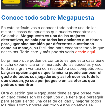
Conoce todo sobre Megapuesta
En este artículo vas a conocer todo sobre una de las
mejores casas de apuestas que puedes encontrar en
Colombia.
Megapuesta es una de las mejores
alternativas, no solo por todas las opciones que tienes
para jugar sino también por diferentes cuestiones
como su manejo
, su facilidad para encontrar todo lo que
necesitas. Todo esto y más podrás verlo
desde aquí
Lo primero que podemos contarte es que esta casa tiene
mucha experiencia en el mercado de las apuestas y eso
le da una gran ventaja con respecto a sus competidores.
La gran opción aquí es que la misma puede conocer el
gusto de todos sus jugadores y así ofrecerles todo lo
que desean, ya sea por juegos o en las ofertas que
podrás encontrar.
Otra cuestión que Megapuesta tiene es que posee muy
en claro cuales son los objetivos que tiene que perseguir
para seguir siendo una casa de calidad y mejorar todos
los días. Como podrás ver, todo estos objetivos se