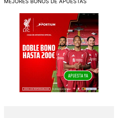
MEJORES BONOS DE APUESTAS