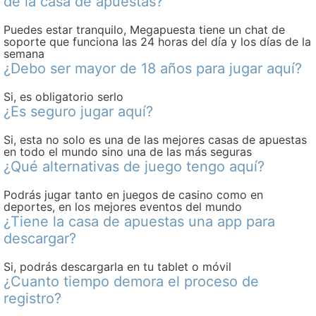
de la casa de apuestas?
Puedes estar tranquilo, Megapuesta tiene un chat de
soporte que funciona las 24 horas del día y los días de la
semana
¿Debo ser mayor de 18 años para jugar aquí?
Si, es obligatorio serlo
¿Es seguro jugar aquí?
Si, esta no solo es una de las mejores casas de apuestas
en todo el mundo sino una de las más seguras
¿Qué alternativas de juego tengo aquí?
Podrás jugar tanto en juegos de casino como en
deportes, en los mejores eventos del mundo
¿Tiene la casa de apuestas una app para
descargar?
Si, podrás descargarla en tu tablet o móvil
¿Cuanto tiempo demora el proceso de
registro?