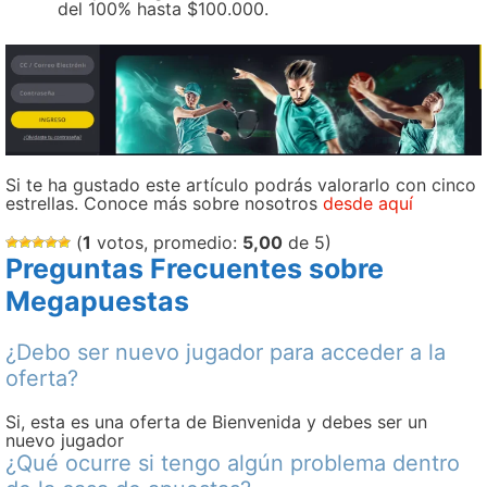
del 100% hasta $100.000.
Si te ha gustado este artículo podrás valorarlo con cinco
estrellas. Conoce más sobre nosotros
desde aquí
(
1
votos, promedio:
5,00
de 5)
Preguntas Frecuentes sobre
Megapuestas
¿Debo ser nuevo jugador para acceder a la
oferta?
Si, esta es una oferta de Bienvenida y debes ser un
nuevo jugador
¿Qué ocurre si tengo algún problema dentro