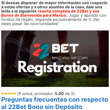
Si deseas disponer de mayor información con respecto
a estas ofertas y a otros asuntos de la casa, dale una
leída a la siguiente
reseña completa de 22Bet y sus
Bonos de Bienvenida para México.
Jugar y apostar con
fondos de regalo, depende exclusivamente de ti. ¡No
dejes pasar las oportunidades!
(
1
votos, promedio:
5.00
de 5)
Preguntas frecuentes con respecto
al 22Bet Bono sin Depósito