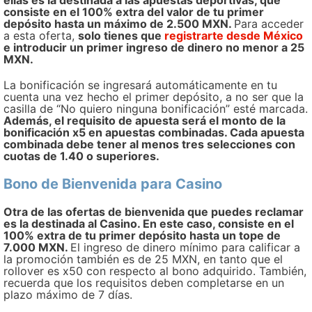
ellas es la destinada a las apuestas deportivas, que
consiste en el 100% extra del valor de tu primer
depósito hasta un máximo de 2.500 MXN.
Para acceder
a esta oferta,
solo tienes que
registrarte desde México
e introducir un primer ingreso de dinero no menor a 25
MXN.
La bonificación se ingresará automáticamente en tu
cuenta una vez hecho el primer depósito, a no ser que la
casilla de “No quiero ninguna bonificación” esté marcada.
Además, el requisito de apuesta será el monto de la
bonificación x5 en apuestas combinadas. Cada apuesta
combinada debe tener al menos tres selecciones con
cuotas de 1.40 o superiores.
Bono de Bienvenida para Casino
Otra de las ofertas de bienvenida que puedes reclamar
es la destinada al Casino. En este caso, consiste en el
100% extra de tu primer depósito hasta un tope de
7.000 MXN.
El ingreso de dinero mínimo para calificar a
la promoción también es de 25 MXN, en tanto que el
rollover es x50 con respecto al bono adquirido. También,
recuerda que los requisitos deben completarse en un
plazo máximo de 7 días.