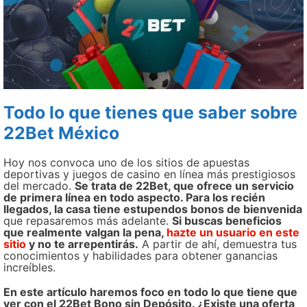
Todo lo que tienes que saber sobre
22Bet México
Hoy nos convoca uno de los sitios de apuestas
deportivas y juegos de casino en línea más prestigiosos
del mercado.
Se trata de 22Bet, que ofrece un servicio
de primera línea en todo aspecto. Para los recién
llegados, la casa tiene estupendos bonos de bienvenida
que repasaremos más adelante.
Si buscas beneficios
que realmente valgan la pena,
hazte un usuario en este
sitio
y no te arrepentirás.
A partir de ahí, demuestra tus
conocimientos y habilidades para obtener ganancias
increíbles.
En este artículo haremos foco en todo lo que tiene que
ver con el 22Bet Bono sin Depósito. ¿Existe una oferta