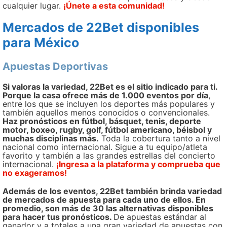
cualquier lugar.
¡Únete a esta comunidad!
Mercados de 22Bet disponibles
para México
Apuestas Deportivas
Si valoras la variedad, 22Bet es el sitio indicado para ti.
Porque la casa ofrece más de 1.000 eventos por día
,
entre los que se incluyen los deportes más populares y
también aquellos menos conocidos o convencionales.
Haz pronósticos en fútbol, básquet, tenis, deporte
motor, boxeo, rugby, golf, fútbol americano, béisbol y
muchas disciplinas más.
Toda la cobertura tanto a nivel
nacional como internacional. Sigue a tu equipo/atleta
favorito y también a las grandes estrellas del concierto
internacional.
¡Ingresa a la plataforma y comprueba que
no exageramos!
Además de los eventos, 22Bet también brinda variedad
de mercados de apuesta para cada uno de ellos. En
promedio, son más de 30 las alternativas disponibles
para hacer tus pronósticos.
De apuestas estándar al
ganador y a totales a una gran variedad de apuestas con