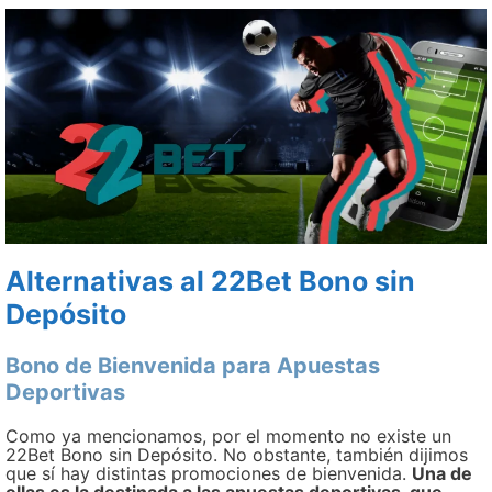
Alternativas al 22Bet Bono sin
Depósito
Bono de Bienvenida para Apuestas
Deportivas
Como ya mencionamos, por el momento no existe un
22Bet Bono sin Depósito. No obstante, también dijimos
que sí hay distintas promociones de bienvenida.
Una de