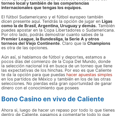
torneo local y también de las competencias
internacionales que tengas los equipos.
El fútbol Sudamericano y el fútbol europeo también
dicen presente aquí. Tendrás la opción de jugar en
Ligas
como la de Brasil, Argentina, Uruguay y demás.
También
puedes apostar en la Copa Libertadores o Sudamericana.
Por otro lado, podrás demostrar cuanto sabes de la
Premier League, la Bundesliga, la Serie A y otros
torneos del Viejo Continente
. Claro que la
Champions
es otra de las opciones.
Aún así, si hablamos de fútbol y deportes, estamos a
pocos días del comienzo de la Copa Del Mundo, donde
la selección nacional irá en busca de un torneo que llene
las expectativas de los hinchas. Por eso es que Caliente
te da la opción para que puedas
hacer apuestas simples
en los partidos de México y también en los de las otras
selecciones. No pierdas esta gran oportunidad de ganar
dinero con el conocimiento que posees
Bono Casino en vivo de Caliente
Ahora si, luego de hacer un repaso por todo lo que tienes
dentro de Caliente, pasamos a comentarte todo lo que