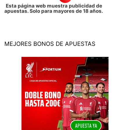
Esta página web muestra publicidad de
apuestas. Solo para mayores de 18 años.
MEJORES BONOS DE APUESTAS