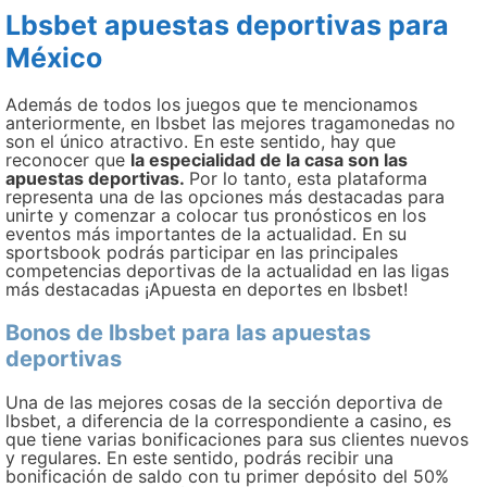
Lbsbet apuestas deportivas para
México
Además de todos los juegos que te mencionamos
anteriormente, en lbsbet las mejores tragamonedas no
son el único atractivo. En este sentido, hay que
reconocer que
la especialidad de la casa son las
apuestas deportivas.
Por lo tanto, esta plataforma
representa una de las opciones más destacadas para
unirte y comenzar a colocar tus pronósticos en los
eventos más importantes de la actualidad. En su
sportsbook podrás participar en las principales
competencias deportivas de la actualidad en las ligas
más destacadas ¡Apuesta en deportes en lbsbet!
Bonos de lbsbet para las apuestas
deportivas
Una de las mejores cosas de la sección deportiva de
lbsbet, a diferencia de la correspondiente a casino, es
que tiene varias bonificaciones para sus clientes nuevos
y regulares. En este sentido, podrás recibir una
bonificación de saldo con tu primer depósito del 50%