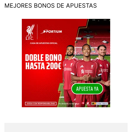
MEJORES BONOS DE APUESTAS