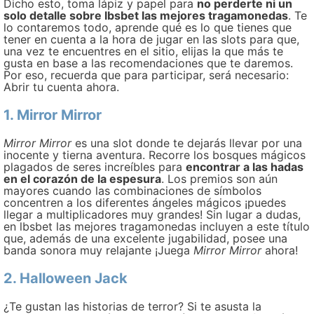
Dicho esto, toma lápiz y papel para
no perderte ni un
solo detalle sobre lbsbet las mejores tragamonedas
. Te
lo contaremos todo, aprende qué es lo que tienes que
tener en cuenta a la hora de jugar en las slots para que,
una vez te encuentres en el sitio, elijas la que más te
gusta en base a las recomendaciones que te daremos.
Por eso, recuerda que para participar, será necesario:
Abrir tu cuenta ahora.
1. Mirror Mirror
Mirror Mirror
es una slot donde te dejarás llevar por una
inocente y tierna aventura. Recorre los bosques mágicos
plagados de seres increíbles para
encontrar a las hadas
en el corazón de la espesura
. Los premios son aún
mayores cuando las combinaciones de símbolos
concentren a los diferentes ángeles mágicos ¡puedes
llegar a multiplicadores muy grandes! Sin lugar a dudas,
en lbsbet las mejores tragamonedas incluyen a este título
que, además de una excelente jugabilidad, posee una
banda sonora muy relajante ¡Juega
Mirror Mirror
ahora!
2. Halloween Jack
¿Te gustan las historias de terror? Si te asusta la