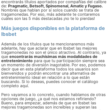
encontrarás títulos aportados por compañías del calibre
de:
Pragmatic, Betsoft, Spinomenal, Amatic y Fugaso.
Nombres que hablan por sí solos cuando se trata de
tragamonedas. Por eso, más adelante te contaremos
cuáles son las 5 más destacadas ¡no te lo pierdas!
Más juegos disponibles en la plataforma de
lbsbet
Además de los títulos que te mencionaremos más
adelante, hay que aclarar que en lbsbet las mejores
tragamonedas no son el único atractivo. Al contrario, ya
que
encontrarás muchísimas más modalidades de
entretenimiento
para que tu participación siempre sea
un momento de diversión inagotable. Por eso, podemos
decir que en esta plataforma todos los usuarios son
bienvenidos y podrán encontrar una alternativa de
entretenimiento ideal en relación a lo que están
buscando. Si lo deseas, puedes conocer el catálogo
completo aquí.
Pero vayamos a lo concreto, cuando hablamos de otras
opciones de juego, ¿a qué nos estamos refiriendo?
Bueno, para empezar, además de que en lbsbet las
mejores tragamonedas son increíbles y superan las