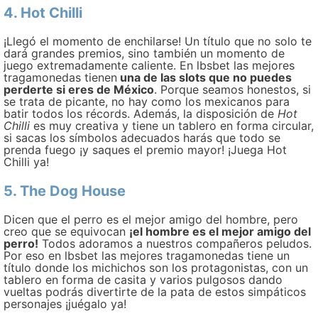
4. Hot Chilli
¡Llegó el momento de enchilarse! Un título que no solo te
dará grandes premios, sino también un momento de
juego extremadamente caliente. En lbsbet las mejores
tragamonedas tienen
una de las slots que no puedes
perderte si eres de México
. Porque seamos honestos, si
se trata de picante, no hay como los mexicanos para
batir todos los récords. Además, la disposición de
Hot
Chilli
es muy creativa y tiene un tablero en forma circular,
si sacas los símbolos adecuados harás que todo se
prenda fuego ¡y saques el premio mayor! ¡Juega Hot
Chilli ya!
5. The Dog House
Dicen que el perro es el mejor amigo del hombre, pero
creo que se equivocan
¡el hombre es el mejor amigo del
perro!
Todos adoramos a nuestros compañeros peludos.
Por eso en lbsbet las mejores tragamonedas tiene un
título donde los michichos son los protagonistas, con un
tablero en forma de casita y varios pulgosos dando
vueltas podrás divertirte de la pata de estos simpáticos
personajes ¡juégalo ya!