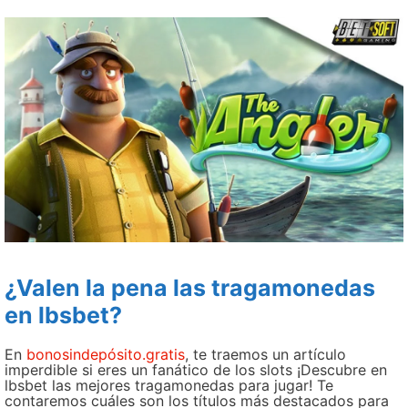
¿Valen la pena las tragamonedas
en lbsbet?
En
bonosindepósito.gratis
, te traemos un artículo
imperdible si eres un fanático de los slots ¡Descubre en
lbsbet las mejores tragamonedas para jugar! Te
contaremos cuáles son los títulos más destacados para