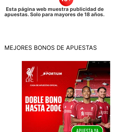
Esta página web muestra publicidad de
apuestas. Solo para mayores de 18 años.
MEJORES BONOS DE APUESTAS