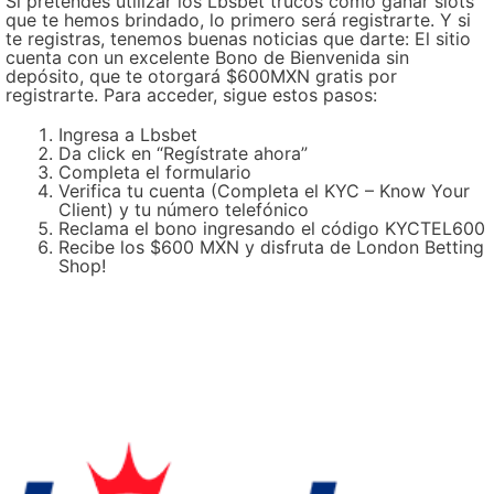
Si pretendes utilizar los
Lbsbet trucos como ganar slots
que te hemos brindado, lo primero será registrarte. Y si
te registras, tenemos buenas noticias que darte: El sitio
cuenta con un excelente Bono de Bienvenida sin
depósito, que te otorgará $600MXN gratis por
registrarte. Para acceder, sigue estos pasos:
Ingresa a Lbsbet
Da click en “Regístrate ahora”
Completa el formulario
Verifica tu cuenta (Completa el KYC – Know Your
Client) y tu número telefónico
Reclama el bono ingresando el código KYCTEL600
Recibe los $600 MXN y disfruta de London Betting
Shop!