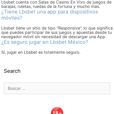
Lbsbet cuenta con Salas de Casino En Vivo de juegos de
barajas, ruletas, ruedas de la fortuna y mucho más.
¿Tiene Lbsbet una app para dispositivos
móviles?
Lbsbet tiene un sitio de tipo “Responsive”, lo que significa
que puedes participar de sus juegos y apuestas desde tu
navegador móvil sin necesidad de descargar una App.
¿Es seguro jugar en Lbsbet México?
Sí, jugar en Lbsbet es totalmente seguro.
Search
Buscar: