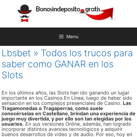
Saltar
al
contenido
Menu
Lbsbet » Todos los trucos para
saber como GANAR en los
Slots
En los últimos años, las Slots han ido ganando un lugar
importante en los Casinos En Línea, luego de haber sido
sensación en los complejos presenciales de Casino.
Las
Tragamonedas o Tragaperras, como suele
conocérselas en Castellano, brindan una experiencia de
juego muy divertida, y por ello son tan elegidas por los
usuarios.
En sus versiones Online, además, han logrado
incorporar distintos avances tecnológicos y adquirir
buenos desarrollos de video y de audio. Por eso, hoy en