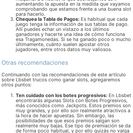
aumentando la apuesta en la medida que vayamos
comprobando que estamos frente a una buena slot
para hacerlo.
Chequea la Tabla de Pagos:
Es habitual que cada
juego tenga la información de sus tablas de pago.
Allí puedes echar un vistazo a los últimos
ganadores y hacerte una idea de cómo funciona
esa Tragamonedas. Si se ha ganado poco o mucho
últimamente, cuánto suelen apostar otros
jugadores, entre otros datos muy valiosos.
Otras recomendaciones
Continuando con las recomendaciones de este artículo
sobre
Lbsbet trucos como ganar slots, agregaremos
otros puntos:
Ten cuidado con los botes progresivos:
En Lbsbet
encontrarás algunas Slots con Botes Progresivos,
más conocidos como Jackpots. Estos premios son
muy grandes, y por ello son realmente atractivos a
la hora de hacer apuestas. Sin embargo, las
posibilidades de que esos premios salgan son
realmente muy bajas. Ese tipo de premiación se da
de forma poco habitual, y por ello quizás no valga