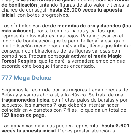
de bonificación
juntando figuras de alto valor y tienes la
chance de conseguir
hasta 28.000 veces tu apuesta
inicial
, con botes progresivos.
Los símbolos van desde
monedas de oro y duendes (los
más valiosos),
hasta tréboles, hadas y cartas, que
representan los valores más bajos. Para ingresar en el
modo de bonificación que te permite llegar a esa gran
multiplicación mencionada más arriba, tienes que intentar
conseguir combinaciones de las figuras valiosas con
comodines. Procura conseguir
activar el modo Magic
Forest Respins
, que te dará la verdadera emoción que
esconde este bosque irlandés encantado.
777 Mega Deluxe
Seguimos la recorrida por las mejores tragamonedas de
Betway y vamos ahora si, a lo clásico. Se trata de una
tragamonedas típica
, con frutas, palos de barajas y por
supuesto, los números 7, que deberás intentar hacer
coincidir en 4 carretes con 7 filas, lo que da un total de
127 líneas de pago.
Las ganancias máximas pueden representar
hasta 6.601
veces tu apuesta inicial
. Debes prestar atención a