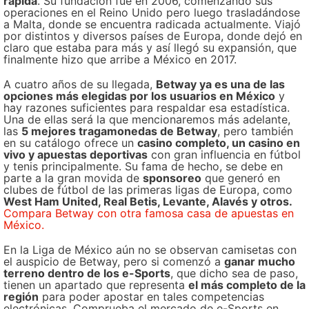
rápida
. Su fundación fue en 2006, comenzando sus
operaciones en el Reino Unido pero luego trasladándose
a Malta, donde se encuentra radicada actualmente. Viajó
por distintos y diversos países de Europa, donde dejó en
claro que estaba para más y así llegó su expansión, que
finalmente hizo que arribe a México en 2017.
A cuatro años de su llegada,
Betway ya es una de las
opciones más elegidas por los usuarios en México
y
hay razones suficientes para respaldar esa estadística.
Una de ellas será la que mencionaremos más adelante,
las
5 mejores tragamonedas de Betway
, pero también
en su catálogo ofrece un
casino completo, un casino en
vivo y apuestas deportivas
con gran influencia en fútbol
y tenis principalmente. Su fama de hecho, se debe en
parte a la gran movida de
sponsoreo
que generó en
clubes de fútbol de las primeras ligas de Europa, como
West Ham United, Real Betis, Levante, Alavés y otros.
Compara Betway con otra famosa casa de apuestas en
México.
En la Liga de México aún no se observan camisetas con
el auspicio de Betway, pero si comenzó a
ganar mucho
terreno dentro de los e-Sports
, que dicho sea de paso,
tienen un apartado que representa
el más completo de la
región
para poder apostar en tales competencias
electrónicas. Comprueba el mercado de e-Sports en