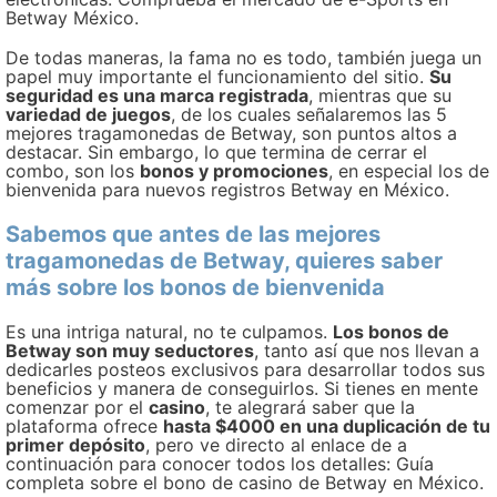
Betway México.
De todas maneras, la fama no es todo, también juega un
papel muy importante el funcionamiento del sitio.
Su
seguridad es una marca registrada
, mientras que su
variedad de juegos
, de los cuales señalaremos las 5
mejores tragamonedas de Betway, son puntos altos a
destacar. Sin embargo, lo que termina de cerrar el
combo, son los
bonos y promociones
, en especial los de
bienvenida para nuevos registros Betway en México.
Sabemos que antes de las mejores
tragamonedas de Betway, quieres saber
más sobre los bonos de bienvenida
Es una intriga natural, no te culpamos.
Los bonos de
Betway son muy seductores
, tanto así que nos llevan a
dedicarles posteos exclusivos para desarrollar todos sus
beneficios y manera de conseguirlos. Si tienes en mente
comenzar por el
casino
, te alegrará saber que la
plataforma ofrece
hasta $4000 en una duplicación de tu
primer depósito
, pero ve directo al enlace de a
continuación para conocer todos los detalles: Guía
completa sobre el bono de casino de Betway en México.