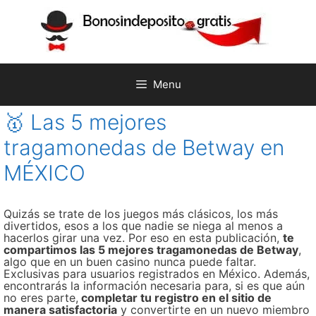
Saltar
al
contenido
Menu
🥇 Las 5 mejores
tragamonedas de Betway en
MÉXICO
Quizás se trate de los juegos más clásicos, los más
divertidos, esos a los que nadie se niega al menos a
hacerlos girar una vez. Por eso en esta publicación,
te
compartimos las 5 mejores tragamonedas de Betway
,
algo que en un buen casino nunca puede faltar.
Exclusivas para usuarios registrados en México. Además,
encontrarás la información necesaria para, si es que aún
no eres parte,
completar tu registro en el sitio de
manera satisfactoria
y convertirte en un nuevo miembro