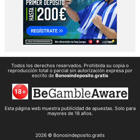
Todos los derechos reservados. Prohibida su copia o
reproducción total o parcial sin autorización expresa por
escrito de
Bonosindeposito.gratis
Esta página web muestra publicidad de apuestas. Solo para
mayores de 18 años.
2026 © Bonosindeposito.gratis