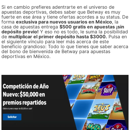
Si en cambio prefieres adentrarte en el universo de
apuestas deportivas, debes saber que Betway es muy
fuerte en ese área y tiene ofertas acordes a su status. De
forma
exclusiva para nuevos usuarios en México
, la
casa de apuestas entrega
$500 gratis en apuestas ¡sin
depósito previo!
Y eso no es todo, le suma la posibilidad
de
multiplicar el primer depósito hasta $3000.
Pulsa en
el siguiente vínculo para leer más acerca de este
beneficio grandioso: Todo lo que tienes que saber acerca
del bono de bienvenida de Betway para apuestas
deportivas en México.