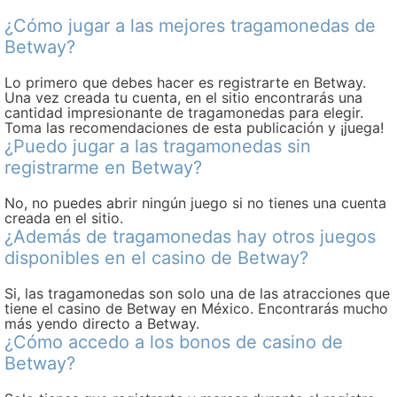
¿Cómo jugar a las mejores tragamonedas de
Betway?
Lo primero que debes hacer es registrarte en Betway.
Una vez creada tu cuenta, en el sitio encontrarás una
cantidad impresionante de tragamonedas para elegir.
Toma las recomendaciones de esta publicación y ¡juega!
¿Puedo jugar a las tragamonedas sin
registrarme en Betway?
No, no puedes abrir ningún juego si no tienes una cuenta
creada en el sitio.
¿Además de tragamonedas hay otros juegos
disponibles en el casino de Betway?
Si, las tragamonedas son solo una de las atracciones que
tiene el casino de Betway en México. Encontrarás mucho
más yendo directo a Betway.
¿Cómo accedo a los bonos de casino de
Betway?