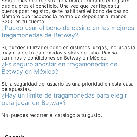
Solo tienes que registrarte y marcar durante el registro
que quieres el beneficio. Una vez que verifiques tu
cuenta post registro, se te habilitará el bono de casino,
siempre que respetes la norma de depositar al menos
$200 en tu cuenta.
¿Puedo usar el bono de casino en las mejores
tragamonedas de Betway?
Si, puedes utilizar el bono en distintos juegos, incluidas la
mayoría de tragamonedas y slots del sitio. Revisa
términos y condiciones en Betway en México.
¿Es seguro apostar en tragamonedas de
Betway en México?
Si, la seguridad del usuario es una prioridad en esta casa
de apuestas.
¿Hay un limite de tragamonedas para elegir
para jugar en Betway?
No, puedes recorrer el catálogo a tu gusto.