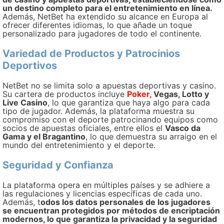
un destino completo para el entretenimiento en línea.
Además, NetBet ha extendido su alcance en Europa al
ofrecer diferentes idiomas, lo que añade un toque
personalizado para jugadores de todo el continente.
Variedad de Productos y Patrocinios
Deportivos
NetBet no se limita solo a apuestas deportivas y casino.
Su cartera de productos incluye
Poker,
Vegas, Lotto y
Live Casino
, lo que garantiza que haya algo para cada
tipo de jugador. Además, la plataforma muestra su
compromiso con el deporte patrocinando equipos como
socios de apuestas oficiales, entre ellos el
Vasco da
Gama y el Bragantino
, lo que demuestra su arraigo en el
mundo del entretenimiento y el deporte.
Seguridad y Confianza
La plataforma opera en múltiples países y se adhiere a
las regulaciones y licencias específicas de cada uno.
Además, t
odos los datos personales de los jugadores
se encuentran protegidos por métodos de encriptación
modernos, lo que garantiza la privacidad y la seguridad