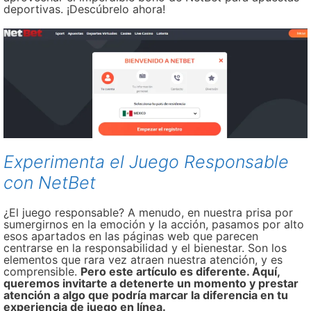
deportivas. ¡Descúbrelo ahora!
Experimenta el Juego Responsable
con NetBet
¿El juego responsable? A menudo, en nuestra prisa por
sumergirnos en la emoción y la acción, pasamos por alto
esos apartados en las páginas web que parecen
centrarse en la responsabilidad y el bienestar. Son los
elementos que rara vez atraen nuestra atención, y es
comprensible.
Pero este artículo es diferente. Aquí,
queremos invitarte a detenerte un momento y prestar
atención a algo que podría marcar la diferencia en tu
experiencia de juego en línea.