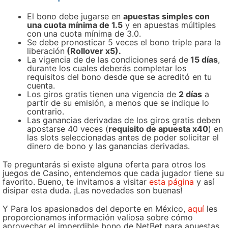
El bono debe jugarse en
apuestas simples con
una cuota mínima de 1.5
y en apuestas múltiples
con una cuota mínima de 3.0.
Se debe pronosticar 5 veces el bono triple para la
liberación
(Rollover x5).
La vigencia de de las condiciones será de
15 días
,
durante los cuales deberás completar los
requisitos del bono desde que se acreditó en tu
cuenta.
Los giros gratis tienen una vigencia de
2 días
a
partir de su emisión, a menos que se indique lo
contrario.
Las ganancias derivadas de los giros gratis deben
apostarse 40 veces (
requisito de apuesta x40
) en
las slots seleccionadas antes de poder solicitar el
dinero de bono y las ganancias derivadas.
Te preguntarás si existe alguna oferta para otros los
juegos de Casino, entendemos que cada jugador tiene su
favorito. Bueno, te invitamos a visitar
esta página
y así
disipar esta duda. ¡Las novedades son buenas!
Y Para los apasionados del deporte en México,
aquí
les
proporcionamos información valiosa sobre cómo
aprovechar el imperdible bono de NetBet para apuestas