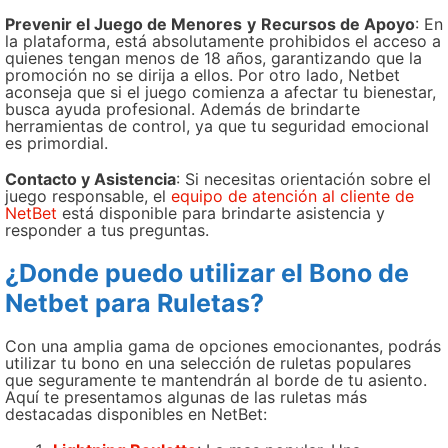
Prevenir el Juego de Menores
y
Recursos de Apoyo
: En
la plataforma, está absolutamente prohibidos el acceso a
quienes tengan menos de 18 años, garantizando que la
promoción no se dirija a ellos. Por otro lado, Netbet
aconseja que si el juego comienza a afectar tu bienestar,
busca ayuda profesional. Además de brindarte
herramientas de control, ya que tu seguridad emocional
es primordial.
Contacto y Asistencia
: Si necesitas orientación sobre el
juego responsable, el
equipo de atención al cliente de
NetBet
está disponible para brindarte asistencia y
responder a tus preguntas.
¿Donde puedo utilizar el Bono de
Netbet para Ruletas?
Con una amplia gama de opciones emocionantes, podrás
utilizar tu bono en una selección de ruletas populares
que seguramente te mantendrán al borde de tu asiento.
Aquí te presentamos algunas de las ruletas más
destacadas disponibles en NetBet: