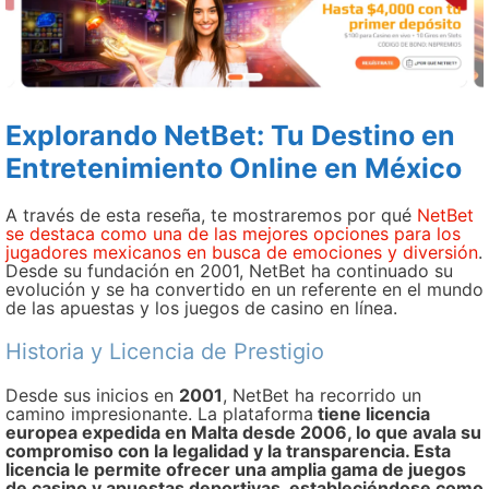
Explorando NetBet: Tu Destino en
Entretenimiento Online en México
A través de esta reseña, te mostraremos por qué
NetBet
se destaca como una de las mejores opciones para los
jugadores mexicanos en busca de emociones y diversión
.
Desde su fundación en 2001, NetBet ha continuado su
evolución y se ha convertido en un referente en el mundo
de las apuestas y los juegos de casino en línea.
Historia y Licencia de Prestigio
Desde sus inicios en
2001
, NetBet ha recorrido un
camino impresionante. La plataforma
tiene licencia
europea expedida en Malta desde 2006, lo que avala su
compromiso con la legalidad y la transparencia. Esta
licencia le permite ofrecer una amplia gama de juegos
de casino y apuestas deportivas, estableciéndose como