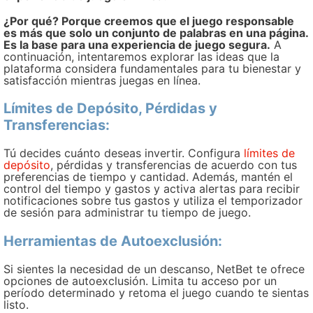
¿Por qué? Porque creemos que el juego responsable
es más que solo un conjunto de palabras en una página.
Es la base para una experiencia de juego segura.
A
continuación, intentaremos explorar las ideas que la
plataforma considera fundamentales para tu bienestar y
satisfacción mientras juegas en línea.
Límites de Depósito, Pérdidas y
Transferencias:
Tú decides cuánto deseas invertir. Configura
límites de
depósito
, pérdidas y transferencias de acuerdo con tus
preferencias de tiempo y cantidad. Además, mantén el
control del tiempo y gastos y activa alertas para recibir
notificaciones sobre tus gastos y utiliza el temporizador
de sesión para administrar tu tiempo de juego.
Herramientas de Autoexclusión:
Si sientes la necesidad de un descanso, NetBet te ofrece
opciones de autoexclusión. Limita tu acceso por un
período determinado y retoma el juego cuando te sientas
listo.