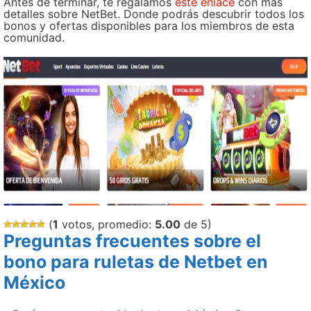
Antes de terminar, te regalamos
este enlace
con más
detalles sobre NetBet. Donde podrás descubrir todos los
bonos y ofertas disponibles para los miembros de esta
comunidad.
(
1
votos, promedio:
5.00
de 5)
Preguntas frecuentes sobre el
bono para ruletas de Netbet en
México