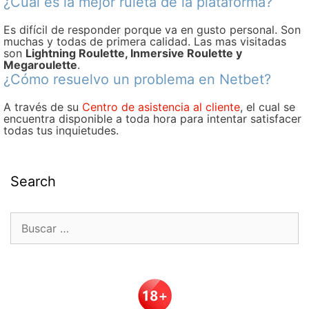
¿Cuál es la mejor ruleta de la plataforma?
Es difícil de responder porque va en gusto personal. Son
muchas y todas de primera calidad. Las mas visitadas
son
Lightning Roulette, Inmersive Roulette y
Megaroulette
.
¿Cómo resuelvo un problema en Netbet?
A través de su
Centro de asistencia al cliente
, el cual se
encuentra disponible a toda hora para intentar satisfacer
todas tus inquietudes.
Search
Buscar: