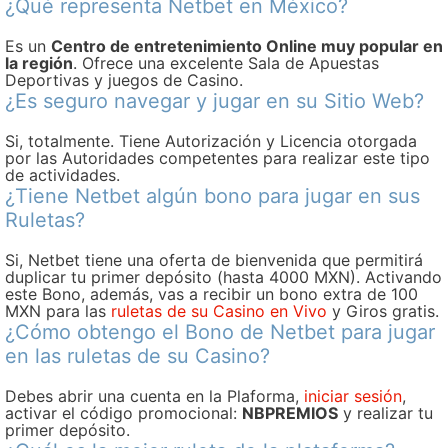
¿Qué representa Netbet en México?
Es un
Centro de entretenimiento Online muy popular en
la región
. Ofrece una excelente Sala de Apuestas
Deportivas y juegos de Casino.
¿Es seguro navegar y jugar en su Sitio Web?
Si, totalmente. Tiene Autorización y Licencia otorgada
por las Autoridades competentes para realizar este tipo
de actividades.
¿Tiene Netbet algún bono para jugar en sus
Ruletas?
Si, Netbet tiene una oferta de bienvenida que permitirá
duplicar tu primer depósito (hasta 4000 MXN). Activando
este Bono, además, vas a recibir un bono extra de 100
MXN para las
ruletas de su Casino en Vivo
y Giros gratis.
¿Cómo obtengo el Bono de Netbet para jugar
en las ruletas de su Casino?
Debes abrir una cuenta en la Plaforma,
iniciar sesión
,
activar el código promocional:
NBPREMIOS
y realizar tu
primer depósito.