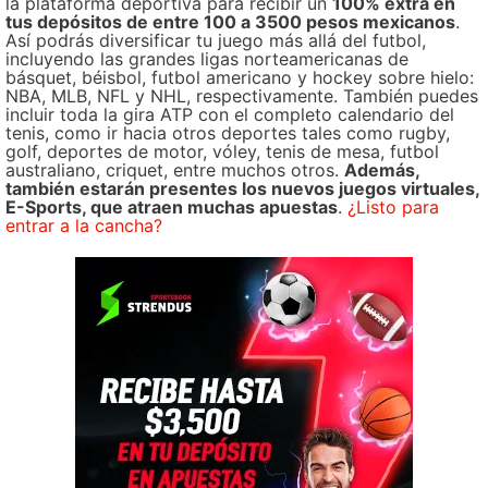
la plataforma deportiva para recibir un
100% extra en
tus depósitos de entre 100 a 3500 pesos mexicanos
.
Así podrás diversificar tu juego más allá del futbol,
incluyendo las grandes ligas norteamericanas de
básquet, béisbol, futbol americano y hockey sobre hielo:
NBA, MLB, NFL y NHL, respectivamente. También puedes
incluir toda la gira ATP con el completo calendario del
tenis, como ir hacia otros deportes tales como rugby,
golf, deportes de motor, vóley, tenis de mesa, futbol
australiano, criquet, entre muchos otros.
Además,
también estarán presentes los nuevos juegos virtuales,
E-Sports, que atraen muchas apuestas
.
¿Listo para
entrar a la cancha?