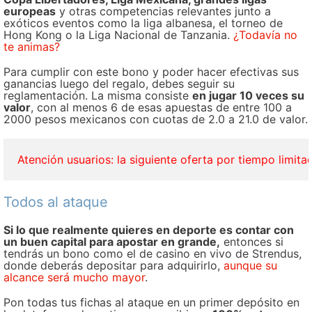
europeas
y otras competencias relevantes junto a
exóticos eventos como la liga albanesa, el torneo de
Hong Kong o la Liga Nacional de Tanzania.
¿Todavía no
te animas?
Para cumplir con este bono y poder hacer efectivas sus
ganancias luego del regalo, debes seguir su
reglamentación. La misma consiste
en jugar 10 veces su
valor
, con al menos 6 de esas apuestas de entre 100 a
2000 pesos mexicanos con cuotas de 2.0 a 21.0 de valor.
Atención usuarios: la siguiente oferta por tiempo limita
Todos al ataque
Si lo que realmente quieres en deporte es contar con
un buen capital para apostar en grande,
entonces si
tendrás un bono como el de casino en vivo de Strendus,
donde deberás depositar para adquirirlo,
aunque su
alcance será mucho mayor
.
Pon todas tus fichas al ataque en un primer depósito en