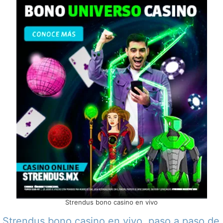
Strendus bono casino en vivo
Strendus bono casino en vivo, paso a paso de