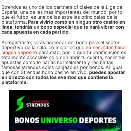
Strendus es uno de los partners oficiales de la Liga de
España, una de las más importantes del mundo, por lo
que el futbol es una de las estrellas principales de la
plataforma
. Para vivirlo como en ningún otro casino en
línea, tendrás un bono especial que te hará vibrar con
cada apuesta en cada partido.
Al registrarte, serás acreedor del bono para el sector
deportivo de la sala. Lo mejor es que
no necesitas hacer
ningún deposito
para esto, por lo que tu bonificación es
totalmente accesible solo con abrir tu cuenta, hacer tus
apuestas como lo harías normalmente y recibir las
famosas strendus coins canjeables por bonos. Al igual
que con Strendus bono casino en vivo,
puedes apostar
en directo con todos los eventos que contiene la
plataforma.