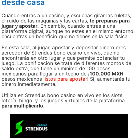
desde casa
Cuando entras a un casino, y escuchas girar las ruletas,
el ruido de las máquinas y las cartas,
te preparas para
jugar y apostar.
En cambio, cuando entras a una
plataforma digital, aunque no estes en el mismo entorno,
encuentras un beneficio que no tienes en la sala física.
En esta sala, al jugar, apostar y depositar dinero eres
acreedor de Strendus bono casino en vivo, que no
encontrarás en otro lugar y que permite potenciar tu
juego. La bonificación se trata de diferentes montos de
saldo extra, que tiene un mínimo de 100 pesos
mexicanos para llegar a un techo de
¡100.000 MXN
pesos mexicanos
listos para apostar
! Si, aumentarás tu
dinero inmediatamente.
Utiliza en Strendus bono casino en vivo en los slots,
lotería, bingo, y los juegos virtuales de la plataforma
para multiplicarlo.