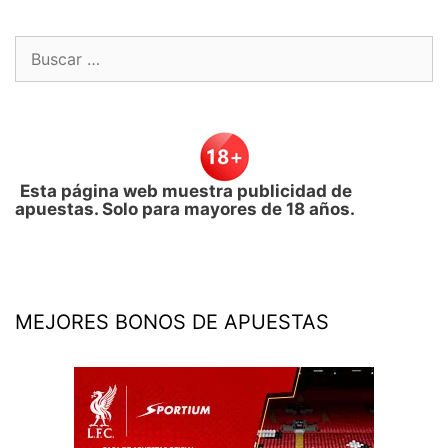
Buscar:
Esta página web muestra publicidad de
apuestas. Solo para mayores de 18 años.
MEJORES BONOS DE APUESTAS