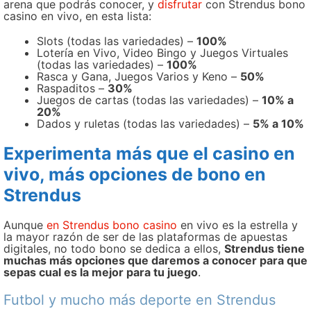
arena que podrás conocer, y
disfrutar
con Strendus bono
casino en vivo, en esta lista:
Slots (todas las variedades) –
100%
Lotería en Vivo, Video Bingo y Juegos Virtuales
(todas las variedades) –
100%
Rasca y Gana, Juegos Varios y Keno –
50%
Raspaditos –
30%
Juegos de cartas (todas las variedades) –
10% a
20%
Dados y ruletas (todas las variedades) –
5% a 10%
Experimenta más que el casino en
vivo, más opciones de bono en
Strendus
Aunque
en Strendus bono casino
en vivo es la estrella y
la mayor razón de ser de las plataformas de apuestas
digitales, no todo bono se dedica a ellos,
Strendus tiene
muchas más opciones que daremos a conocer para que
sepas cual es la mejor para tu juego
.
Futbol y mucho más deporte en Strendus