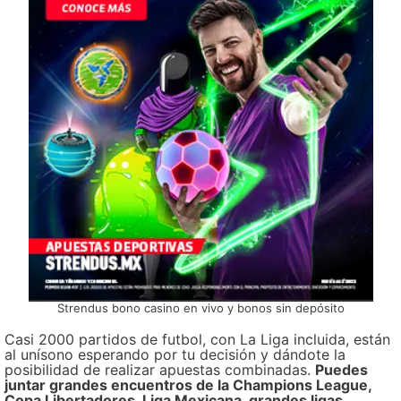
Strendus bono casino en vivo y bonos sin depósito
Casi 2000 partidos de futbol, con La Liga incluida, están
al unísono esperando por tu decisión y dándote la
posibilidad de realizar apuestas combinadas.
Puedes
juntar grandes encuentros de la Champions League,
Copa Libertadores, Liga Mexicana, grandes ligas