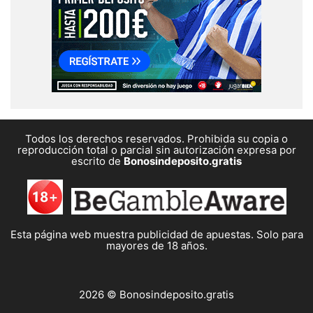
Todos los derechos reservados. Prohibida su copia o
reproducción total o parcial sin autorización expresa por
escrito de
Bonosindeposito.gratis
Esta página web muestra publicidad de apuestas. Solo para
mayores de 18 años.
2026 © Bonosindeposito.gratis