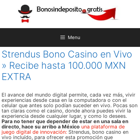
Saltar
al
contenido
Menu
Strendus Bono Casino en Vivo
» Recibe hasta 100.000 MXN
EXTRA
El avance del mundo digital permite, cada vez más, vivir
experiencias desde casa en la computadora o con el
celular que antes solo podían suceder en vivo. Pocas son
tan claras como el casino, donde ahora puedes vivir la
experiencia desde cualquier lugar, y como lo desees.
Para no tener que depender de estar en una sala en
directo, hace su arribo a México
una plataforma de
juego digital de innovación:
Strendus, bono casino en
vivo incluído, para ofrecer esta promoción que