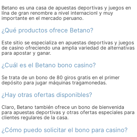
Betano es una casa de apuestas deportivas y juegos en
lína de gran renombre a nivel internacionl y muy
importante en el mercado peruano.
¿Qué productos ofrece Betano?
Este sitio se especializa en apuestas deportivas y juegos
de casino ofreciendo una amplia variedad de alternativas
para apostar y ganar.
¿Cuál es el Betano bono casino?
Se trata de un bono de 80 giros gratis en el primer
depósito para jugar máquinas tragamonedas.
¿Hay otras ofertas disponibles?
Claro, Betano también ofrece un bono de bienvenida
para apuestas deportivas y otras ofertas especiales para
clientes regulares de la casa.
¿Cómo puedo solicitar el bono para casino?