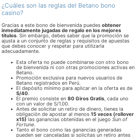
¿Cuáles son las reglas del Betano bono
casino?
Gracias a este bono de bienvenida puedes
obtener
inmediatamente jugadas de regalo en los mejores
títulos
. Sin embargo, debes saber que la promoción se
ajusta a un conjunto de reglas y requisitos de apuestas
que debes conocer y respetar para utilizarla
adecuadamente.
Esta oferta no puede combinarse con otro bono
de bienvenida ni con otras promociones activas en
Betano.
Promoción exclusiva para nuevos usuarios de
Betano registrados en Perú.
El depósito mínimo para aplicar en la oferta es de
S/40
.
El premio consiste en
80 Giros Gratis
, cada uno
con un valor de S/1.00.
Antes de solicitar un retiro de dinero, tienes la
obligación de apostar al menos
15 veces (rollover
x15)
las ganancias obtenidas en el juego
Sun of
Fortune
.
Tanto el bono como las ganancias generadas
pueden ser canceladas si solicitas un retiro antes