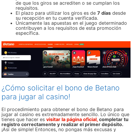
de que los giros se acrediten o se cumplan los
requisitos.
El plazo para utilizar los giros es de
7 días
desde
su recepción en tu cuenta verificada.
Únicamente las apuestas en el juego determinado
contribuyen a los requisitos de esta promoción
específica.
¿Cómo solicitar el bono de Betano
para jugar al casino!
El procedimiento para obtener el bono de Betano para
jugar al casino es extremadamente sencillo. Lo único que
tienes que hacer es
visitar la página oficial,
completar tu
registro correctamente y realizar el primer depósito.
¡Así de simple! Entonces, no pongas más excusas y