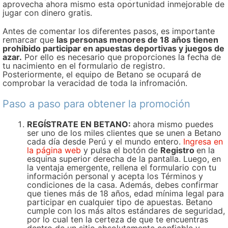
aprovecha ahora mismo esta oportunidad inmejorable de
jugar con dinero gratis.
Antes de comentar los diferentes pasos, es importante
remarcar que
las personas menores de 18 años tienen
prohibido participar en apuestas deportivas y juegos de
azar.
Por ello es necesario que proporciones la fecha de
tu nacimiento en el formulario de registro.
Posteriormente, el equipo de Betano se ocupará de
comprobar la veracidad de toda la infromación.
Paso a paso para obtener la promoción
REGÍSTRATE EN BETANO:
ahora mismo puedes
ser uno de los miles clientes que se unen a Betano
cada día desde Perú y el mundo entero.
Ingresa en
la página web
y pulsa el botón de
Registro
en la
esquina superior derecha de la pantalla. Luego, en
la ventaja emergente, rellena el formulario con tu
información personal y acepta los Términos y
condiciones de la casa. Además, debes confirmar
que tienes más de 18 años, edad mínima legal para
participar en cualquier tipo de apuestas. Betano
cumple con los más altos estándares de seguridad,
por lo cual ten la certeza de que te encuentras
dentro de un sitio absolutamente confiable y