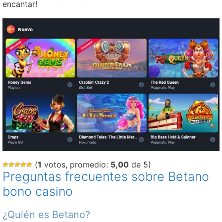
encantar!
(
1
votos, promedio:
5,00
de 5)
Preguntas frecuentes sobre Betano
bono casino
¿Quién es Betano?