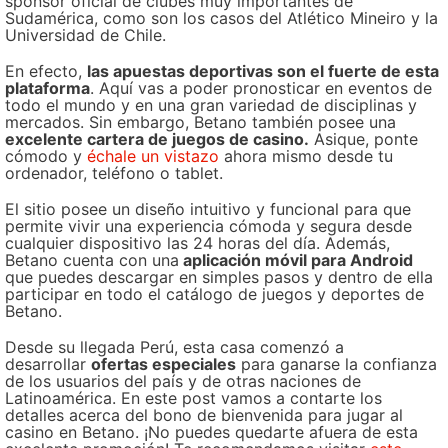
sponsor oficial de clubes muy importantes de
Sudamérica, como son los casos del Atlético Mineiro y la
Universidad de Chile.
En efecto,
las apuestas deportivas son el fuerte de esta
plataforma
. Aquí vas a poder pronosticar en eventos de
todo el mundo y en una gran variedad de disciplinas y
mercados. Sin embargo, Betano también posee una
excelente cartera de juegos de casino.
Asique, ponte
cómodo y
échale un vistazo
ahora mismo desde tu
ordenador, teléfono o tablet.
El sitio posee un diseño intuitivo y funcional para que
permite vivir una experiencia cómoda y segura desde
cualquier dispositivo las 24 horas del día. Además,
Betano cuenta con una
aplicación móvil para Android
que puedes descargar en simples pasos y dentro de ella
participar en todo el catálogo de juegos y deportes de
Betano.
Desde su llegada Perú, esta casa comenzó a
desarrollar
ofertas especiales
para ganarse la confianza
de los usuarios del país y de otras naciones de
Latinoamérica. En este post vamos a contarte los
detalles acerca del bono de bienvenida para jugar al
casino en Betano. ¡No puedes quedarte afuera de esta