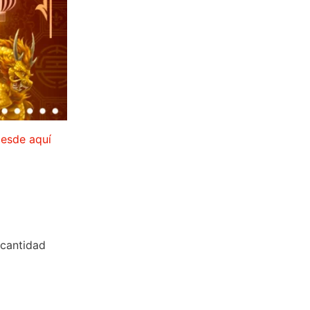
esde aquí
 cantidad