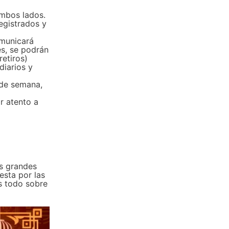
ambos lados.
egistrados y
omunicará
es, se podrán
retiros)
diarios y
s de semana,
r atento a
os grandes
esta por las
s todo sobre