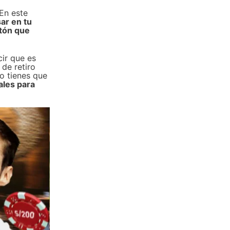
 En este
ar en tu
otón que
cir que es
de retiro
no tienes que
ales para