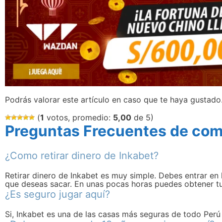
Podrás valorar este artículo en caso que te haya gusta
(
1
votos, promedio:
5,00
de 5)
Preguntas Frecuentes de como
¿Como retirar dinero de Inkabet?
Retirar dinero de Inkabet es muy simple. Debes entrar en l
que deseas sacar. En unas pocas horas puedes obtener t
¿Es seguro jugar aquí?
Si, Inkabet es una de las casas más seguras de todo Perú