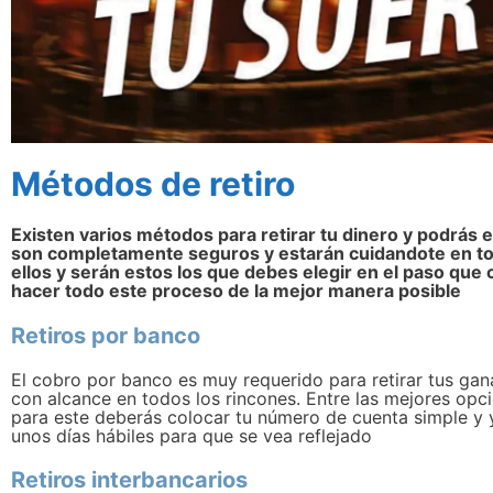
Métodos de retiro
Existen varios métodos para retirar tu dinero y podrás 
son completamente seguros y estarán cuidandote en 
ellos y serán estos los que debes elegir en el paso qu
hacer todo este proceso de la mejor manera posible
Retiros por banco
El cobro por banco es muy requerido para retirar tus ga
con alcance en todos los rincones. Entre las mejores opci
para este deberás colocar tu número de cuenta simple y 
unos días hábiles para que se vea reflejado
Retiros interbancarios