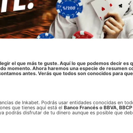
elegir el que más te guste. Aquí lo que podemos decir es 
todo momento. Ahora haremos una especie de resumen c
e contamos antes. Verás que todos son conocidos para qu
nancias de Inkabet. Podrás usar entidades conocidas en to
ones que tienes aquí está el
Banco Francés o BBVA, BBCP 
ya podrás disfrutar de tu dinero aunque es posible que deb