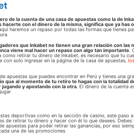
et
ero de la cuenta de una casa de apuestas como la de Ink
hacerte con el dinero de la misma, significa que ya has 
 aquí haremos un repaso por todas las formas que tienes pa
ura.
dores que Inkabet no tienen una gran relación con las 
unca viene mal hacer un repaso con algo tan importante
.
 como retirar tu dinero de Inkabet, es necesario que tu cu
e con solo ingresar en la página de la casa de apuestas,
lo
de apuestas que puedes encontrar en Perú y tienes una gr
 que al momento de tu retiro te hagas con la totalidad d
r jugando y apostando con la otra
. El dinero de la cuenta 
jugar
stas deportivas como en la sección de casino, este paso a
s de retirar tu dinero y hacer con él lo que desees. Debes 
de apuestas para poder retirar las ganancias, por eso siem
cada una de las promociones