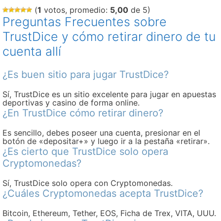
(
1
votos, promedio:
5,00
de 5)
Preguntas Frecuentes sobre
TrustDice y cómo retirar dinero de tu
cuenta allí
¿Es buen sitio para jugar TrustDice?
Sí, TrustDice es un sitio excelente para jugar en apuestas
deportivas y casino de forma online.
¿En TrustDice cómo retirar dinero?
Es sencillo, debes poseer una cuenta, presionar en el
botón de «depositar+» y luego ir a la pestaña «retirar».
¿Es cierto que TrustDice solo opera
Cryptomonedas?
Sí, TrustDice solo opera con Cryptomonedas.
¿Cuáles Cryptomonedas acepta TrustDice?
Bitcoin, Ethereum, Tether, EOS, Ficha de Trex, VITA, UUU.