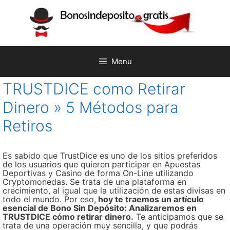
Skip
to
content
Menu
TRUSTDICE como Retirar
Dinero » 5 Métodos para
Retiros
Es sabido que TrustDice es uno de los sitios preferidos
de los usuarios que quieren participar en Apuestas
Deportivas y Casino de forma On-Line utilizando
Cryptomonedas. Se trata de una plataforma en
crecimiento, al igual que la utilización de estas divisas en
todo el mundo. Por eso,
hoy te traemos un artículo
esencial de Bono Sin Depósito: Analizaremos en
TRUSTDICE cómo retirar dinero.
Te anticipamos que se
trata de una operación muy sencilla, y que podrás