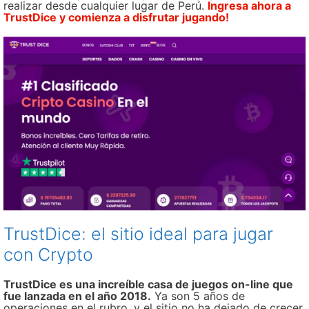
realizar desde cualquier lugar de Perú.
Ingresa ahora a
TrustDice y comienza a disfrutar jugando!
TrustDice: el sitio ideal para jugar
con Crypto
TrustDice es una increíble casa de juegos on-line que
fue lanzada en el año 2018.
Ya son 5 años de
operaciones en el rubro, y el sitio no ha dejado de crecer