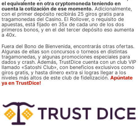
el equivalente en otra cryptomoneda teniendo en
cuenta la cotización de ese momento.
Adicionalmente,
con el primer depósito recibirás 25 giros gratis para
tragamonedas del Casino. El Rollover, o requisito de
apuestas, está fijado en 35x de cada uno de los dos
primeros bonos, y en el del tercer depósito eso aumenta
a 40x.
Fuera del Bono de Bienvenida, encontrarás otras ofertas.
Algunas de ellas son concursos o torneos en distintas
tragamonedas, y algunas promociones especiales para
dados y crash. Además, TrustDice cuenta con un club VIP
llamado «Satoshi Club», con beneficios exclusivos como
giros gratis, y hasta dinero extra si logras llegar a los
niveles más altos de este club de fidelización.
Apúntate
ya en TrustDice!