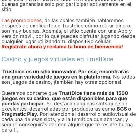
buenas ganancias solo por participar activamente en el
sitio.
Las promociones,
de las cuales también hablaremos
después de explicarte en Trustdice cómo retirar dinero,
son muy buenas. Además, el sitio cuenta con una App y
versión móvil, por lo que puedes disfrutar jugando desde
cualquier lugar utilizando tu dispositivo celular.
Regístrate ahora y reclama tu bono de bienvenida!
Casino y juegos virtuales en TrustDice
Trustdice es un sitio innovador. Por eso, encontrarás
una gran variedad de juegos en la plataforma.
No todos
son juegos de casino, ¡también hay otras opciones!
Queremos contarte que
TrustDice tiene más de 1500
juegos en su casino, que están disponibles para que
puedas participar.
Se destacan algunas slots que son
excelentes, desarrolladas por productoras como
BGS o
Pragmatic Play.
Pon atención al desarrollo audiovisual de
cada una de esas slots, y a la temática que abarcan, y
seguro conseguirás dar con alguna que te resulte buena
para ti.