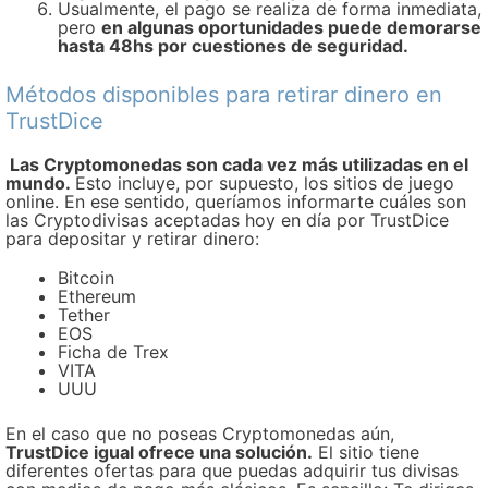
Usualmente, el pago se realiza de forma inmediata,
pero
en algunas oportunidades puede demorarse
hasta 48hs por cuestiones de seguridad.
Métodos disponibles para retirar dinero en
TrustDice
Las Cryptomonedas son cada vez más utilizadas en el
mundo.
Esto incluye, por supuesto, los sitios de juego
online. En ese sentido, queríamos informarte cuáles son
las Cryptodivisas aceptadas hoy en día por TrustDice
para depositar y retirar dinero:
Bitcoin
Ethereum
Tether
EOS
Ficha de Trex
VITA
UUU
En el caso que no poseas Cryptomonedas aún,
TrustDice igual ofrece una solución.
El sitio tiene
diferentes ofertas para que puedas adquirir tus divisas