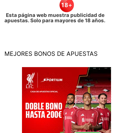
Esta página web muestra publicidad de
apuestas. Solo para mayores de 18 años.
MEJORES BONOS DE APUESTAS