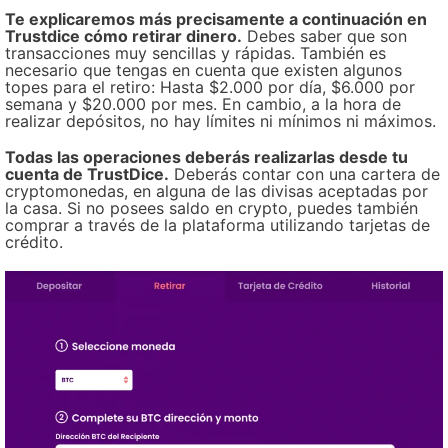
Te explicaremos más precisamente a continuación en
Trustdice cómo retirar dinero.
Debes saber que son
transacciones muy sencillas y rápidas. También es
necesario que tengas en cuenta que existen algunos
topes para el retiro: Hasta $2.000 por día, $6.000 por
semana y $20.000 por mes. En cambio, a la hora de
realizar depósitos, no hay límites ni mínimos ni máximos.
Todas las operaciones deberás realizarlas desde tu
cuenta de TrustDice.
Deberás contar con una cartera de
cryptomonedas, en alguna de las divisas aceptadas por
la casa. Si no posees saldo en crypto, puedes también
comprar a través de la plataforma utilizando tarjetas de
crédito.