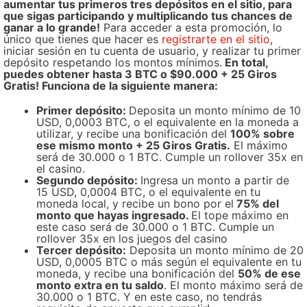
aumentar tus primeros tres depósitos en el sitio, para
que sigas participando y multiplicando tus chances de
ganar a lo grande!
Para acceder a esta promoción, lo
único que tienes que hacer es
registrarte en el sitio
,
iniciar sesión en tu cuenta de usuario, y realizar tu primer
depósito respetando los montos mínimos.
En total,
puedes obtener hasta 3 BTC o $90.000 + 25 Giros
Gratis! Funciona de la siguiente manera:
Primer depósito:
Deposita un monto mínimo de 10
USD, 0,0003 BTC, o el equivalente en la moneda a
utilizar, y recibe una bonificación del
100% sobre
ese mismo monto + 25 Giros Gratis.
El máximo
será de 30.000 o 1 BTC. Cumple un rollover 35x en
el casino.
Segundo depósito:
Ingresa un monto a partir de
15 USD, 0,0004 BTC, o el equivalente en tu
moneda local, y recibe un bono por el
75% del
monto que hayas ingresado.
El tope máximo en
este caso será de 30.000 o 1 BTC. Cumple un
rollover 35x en los juegos del casino
Tercer depósito:
Deposita un monto mínimo de 20
USD, 0,0005 BTC o más según el equivalente en tu
moneda, y recibe una bonificación del
50% de ese
monto extra en tu saldo
. El monto máximo será de
30.000 o 1 BTC. Y en este caso, no tendrás