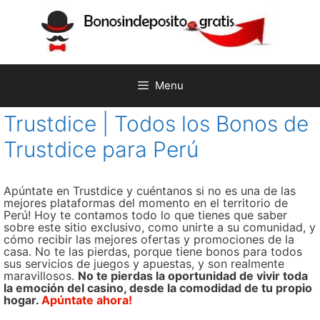
Skip
to
content
Menu
Trustdice | Todos los Bonos de
Trustdice para Perú
Apúntate en Trustdice y cuéntanos si no es una de las
mejores plataformas del momento en el territorio de
Perú! Hoy te contamos todo lo que tienes que saber
sobre este sitio exclusivo, como unirte a su comunidad, y
cómo recibir las mejores ofertas y promociones de la
casa. No te las pierdas, porque tiene bonos para todos
sus servicios de juegos y apuestas, y son realmente
maravillosos.
No te pierdas la oportunidad de vivir toda
la emoción del casino, desde la comodidad de tu propio
hogar.
Apúntate ahora!