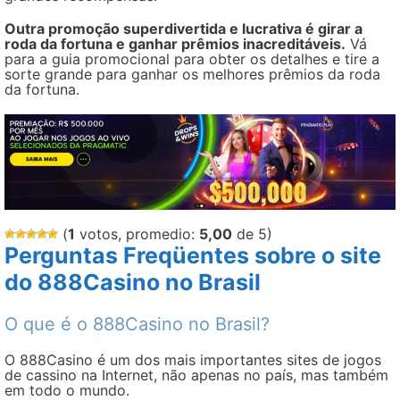
Outra promoção superdivertida e lucrativa é girar a
roda da fortuna e ganhar prêmios inacreditáveis.
Vá
para a guia promocional para obter os detalhes e tire a
sorte grande para ganhar os melhores prêmios da roda
da fortuna.
(
1
votos, promedio:
5,00
de 5)
Perguntas Freqüentes sobre o site
do 888Casino no Brasil
O que é o 888Casino no Brasil?
O 888Casino é um dos mais importantes sites de jogos
de cassino na Internet, não apenas no país, mas também
em todo o mundo.