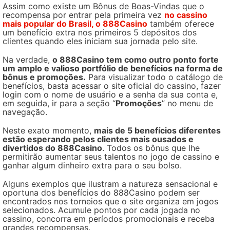
Assim como existe um Bônus de Boas-Vindas que o
recompensa por entrar pela primeira vez
no cassino
mais popular do Brasil, o 888Casino
também oferece
um benefício extra nos primeiros 5 depósitos dos
clientes quando eles iniciam sua jornada pelo site.
Na verdade,
o 888Casino tem como outro ponto forte
um amplo e valioso portfólio de benefícios na forma de
bônus e promoções.
Para visualizar todo o catálogo de
benefícios, basta acessar o site oficial do cassino, fazer
login com o nome de usuário e a senha da sua conta e,
em seguida, ir para a seção “
Promoções
” no menu de
navegação.
Neste exato momento,
mais de 5 benefícios diferentes
estão esperando pelos clientes mais ousados e
divertidos do 888Casino
. Todos os bônus que lhe
permitirão aumentar seus talentos no jogo de cassino e
ganhar algum dinheiro extra para o seu bolso.
Alguns exemplos que ilustram a natureza sensacional e
oportuna dos benefícios do 888Casino podem ser
encontrados nos torneios que o site organiza em jogos
selecionados. Acumule pontos por cada jogada no
cassino, concorra em períodos promocionais e receba
grandes recompensas.