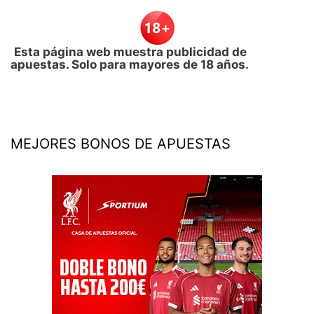
Esta página web muestra publicidad de
apuestas. Solo para mayores de 18 años.
MEJORES BONOS DE APUESTAS