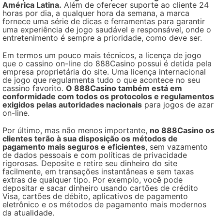
América Latina.
Além de oferecer suporte ao cliente 24
horas por dia, a qualquer hora da semana, a marca
fornece uma série de dicas e ferramentas para garantir
uma experiência de jogo saudável e responsável, onde o
entretenimento é sempre a prioridade, como deve ser.
Em termos um pouco mais técnicos, a licença de jogo
que o cassino on-line do 888Casino possui é detida pela
empresa proprietária do site. Uma licença internacional
de jogo que regulamenta tudo o que acontece no seu
cassino favorito.
O 888Casino também está em
conformidade com todos os protocolos e regulamentos
exigidos pelas autoridades nacionais
para jogos de azar
on-line.
Por último, mas não menos importante,
no 888Casino os
clientes terão à sua disposição os métodos de
pagamento mais seguros e eficientes
, sem vazamento
de dados pessoais e com políticas de privacidade
rigorosas. Deposite e retire seu dinheiro do site
facilmente, em transações instantâneas e sem taxas
extras de qualquer tipo. Por exemplo, você pode
depositar e sacar dinheiro usando cartões de crédito
Visa, cartões de débito, aplicativos de pagamento
eletrônico e os métodos de pagamento mais modernos
da atualidade.