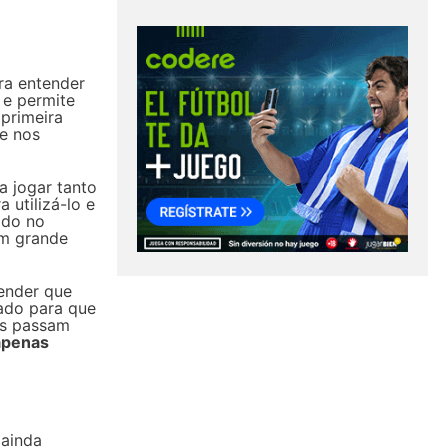
ra entender
 e permite
primeira
ue nos
a jogar tanto
utilizá-lo e
ado no
um grande
ender que
dado para que
os passam
apenas
 ainda