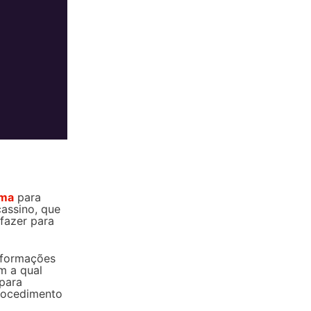
rma
para
assino, que
fazer para
informações
m a qual
 para
procedimento