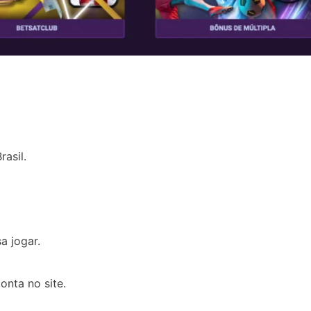
asil.
a jogar.
onta no site.