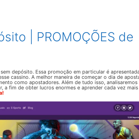
ósito | PROMOÇÕES de
sem depósito. Essa promoção em particular é apresenta
esse cassino. A melhor maneira de começar o dia de apost
nto como apostadores. Além de tudo isso, analisaremos a
r, a fim de obter lucros enormes e aprender cada vez mais
a!