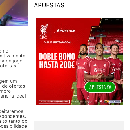
APUESTAS
como
nitivamente
ia de jogo
ofertas
xigem um
 de ofertas
empre
aneira ideal
speitaremos
espondentes.
eito tanto do
ossibilidade