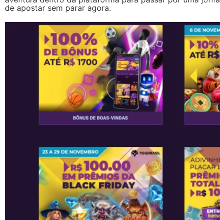
de apostar sem parar agora.