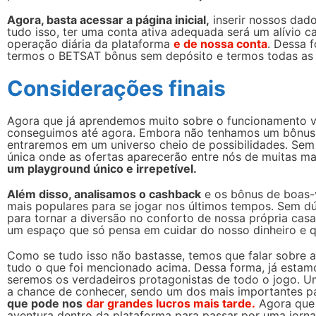
Agora, basta acessar a página inicial,
inserir nossos dado
tudo isso, ter uma conta ativa adequada será um alívio 
operação diária da plataforma
e de nossa conta
. Dessa 
termos o BETSAT bônus sem depósito e termos todas as o
Considerações finais
Agora que já aprendemos muito sobre o funcionamento vi
conseguimos até agora. Embora não tenhamos um bônus 
entraremos em um universo cheio de possibilidades. Sem
única onde as ofertas aparecerão entre nós de muitas m
um playground único e irrepetível.
Além disso, analisamos o cashback
e os bônus de boas-
mais populares para se jogar nos últimos tempos. Sem dú
para tornar a diversão no conforto de nossa própria ca
um espaço que só pensa em cuidar do nosso dinheiro e q
Como se tudo isso não bastasse, temos que falar sobre a 
tudo o que foi mencionado acima. Dessa forma, já estam
seremos os verdadeiros protagonistas de todo o jogo. 
a chance de conhecer, sendo um dos mais importantes par
que pode nos
dar grandes lucros mais tarde.
Agora que 
aventura dentro da plataforma para passar por uma jornad