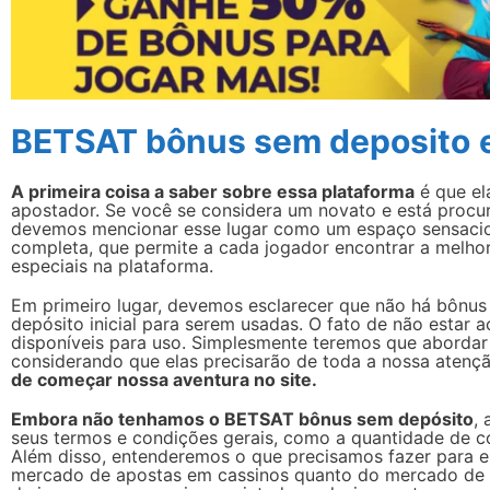
BETSAT bônus sem deposito
A primeira coisa a saber sobre essa plataforma
é que el
apostador. Se você se considera um novato e está procu
devemos mencionar esse lugar como um espaço sensaciona
completa, que permite a cada jogador encontrar a melho
especiais na plataforma.
Em primeiro lugar, devemos esclarecer que não há bônu
depósito inicial para serem usadas. O fato de não estar
disponíveis para uso. Simplesmente teremos que abordar 
considerando que elas precisarão de toda a nossa atenç
de começar nossa aventura no site.
Embora não tenhamos o BETSAT bônus sem depósito
,
seus termos e condições gerais, como a quantidade de co
Além disso, entenderemos o que precisamos fazer para en
mercado de apostas em cassinos quanto do mercado de ap