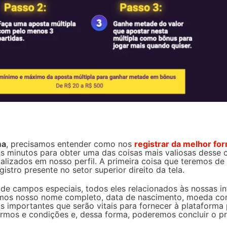
ma
, precisamos entender como nos
registrar da melhor fo
s minutos para obter uma das coisas mais valiosas desse c
lizados em nosso perfil. A primeira coisa que teremos de 
gistro presente no setor superior direito da tela.
 de campos especiais, todos eles relacionados às nossas 
remos nosso nome completo, data de nascimento, moeda co
os importantes que serão vitais para fornecer à plataforma
termos e condições e, dessa forma, poderemos concluir o 