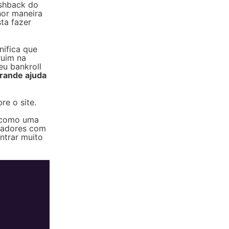
ashback do
hor maneira
ta fazer
nifica que
ruim na
eu bankroll
grande ajuda
e o site.
a como uma
ogadores com
ntrar muito