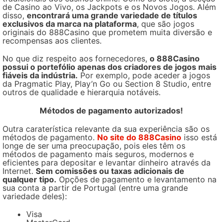
de Casino ao Vivo, os Jackpots e os Novos Jogos. Além
disso,
encontrará uma grande variedade de títulos
exclusivos da marca na plataforma
, que são jogos
originais do 888Casino que prometem muita diversão e
recompensas aos clientes.
No que diz respeito aos fornecedores,
o 888Casino
possui o portefólio apenas dos criadores de jogos mais
fiáveis da indústria.
Por exemplo, pode aceder a jogos
da Pragmatic Play, Play’n Go ou Section 8 Studio, entre
outros de qualidade e hierarquia notáveis.
Métodos de pagamento autorizados!
Outra caraterística relevante da sua experiência são os
métodos de pagamento.
No site do 888Casino
isso está
longe de ser uma preocupação, pois eles têm os
métodos de pagamento mais seguros, modernos e
eficientes para depositar e levantar dinheiro através da
Internet.
Sem comissões ou taxas adicionais de
qualquer tipo.
Opções de pagamento e levantamento na
sua conta a partir de Portugal (entre uma grande
variedade deles):
Visa