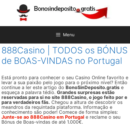
Saltar
para
o
conteúdo
Menu
888Casino | TODOS os BÓNUS
de BOAS-VINDAS no Portugal
Está pronto para conhecer o seu Casino Online favorito e
levar a sua paixão pelo jogo para o próximo nível? Então
continue a ler este artigo do
BonoSinDeposito.gratis
e
esqueça a palavra tédio.
Grandes surpresas estão
reservadas para si no site 888Casino, o jogo feito por e
para verdadeiros fãs.
Chegou a altura de descobrir os
meandros da requintada plataforma. Informação e
conhecimento são poder! Comece de forma simples:
Junte-se ao 888Casino em Portugal
e reclame o seu
Bónus de Boas-vindas de até 1.000€.