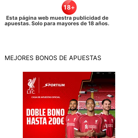
Esta página web muestra publicidad de
apuestas. Solo para mayores de 18 años.
MEJORES BONOS DE APUESTAS