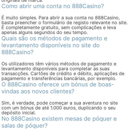
Como abrir uma conta no 888Casino?
É muito simples. Para abrir a sua conta no 888Casino,
basta preencher o formulário de registo relevante no site.
É completamente gratuito, sem complicações e leva
apenas alguns segundos do seu tempo.
Quais são os métodos de pagamento e
levantamento disponíveis no site do
888Casino?
Os utilizadores têm vários métodos de pagamento e
levantamento disponíveis para completar as suas
transacções. Cartões de crédito e débito, aplicações de
pagamento e transferências bancárias, por exemplo.
O 888Casino oferece um bónus de boas-
vindas aos novos clientes?
Sim, é verdade, pode começar a sua aventura no site
com um bónus de até 1.000 euros, duplicando o seu
depósito inicial.
No 888Casino existem mesas de póquer e
salas de póquer?