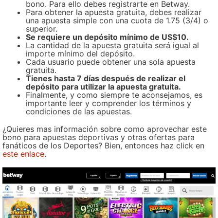
bono. Para ello debes registrarte en Betway.
Para obtener la apuesta gratuita, debes realizar
una apuesta simple con una cuota de 1.75 (3/4) o
superior.
Se requiere un depósito mínimo de US$10.
La cantidad de la apuesta gratuita será igual al
importe mínimo del depósito.
Cada usuario puede obtener una sola apuesta
gratuita.
Tienes hasta 7 días después de realizar el
depósito para utilizar la apuesta gratuita.
Finalmente, y como siempre te aconsejamos, es
importante leer y comprender los términos y
condiciones de las apuestas.
¿Quieres mas información sobre como aprovechar este
bono para apuestas deportivas y otras ofertas para
fanáticos de los Deportes? Bien, entonces haz click en
este enlace
.