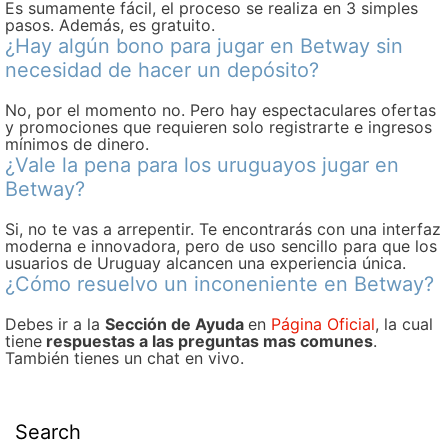
Es sumamente fácil, el proceso se realiza en 3 simples
pasos. Además, es gratuito.
¿Hay algún bono para jugar en Betway sin
necesidad de hacer un depósito?
No, por el momento no. Pero hay espectaculares ofertas
y promociones que requieren solo registrarte e ingresos
mínimos de dinero.
¿Vale la pena para los uruguayos jugar en
Betway?
Si, no te vas a arrepentir. Te encontrarás con una interfaz
moderna e innovadora, pero de uso sencillo para que los
usuarios de Uruguay alcancen una experiencia única.
¿Cómo resuelvo un inconeniente en Betway?
Debes ir a la
Sección de Ayuda
en
Página Oficial
, la cual
tiene
respuestas a las preguntas mas comunes
.
También tienes un chat en vivo.
Search