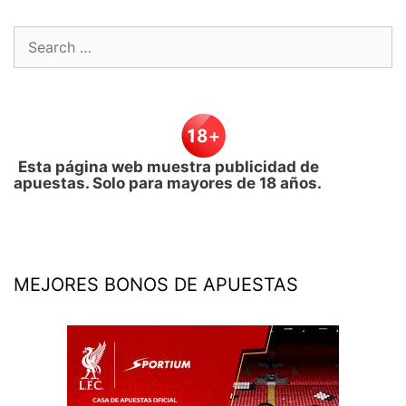
Search
for:
Esta página web muestra publicidad de
apuestas. Solo para mayores de 18 años.
MEJORES BONOS DE APUESTAS