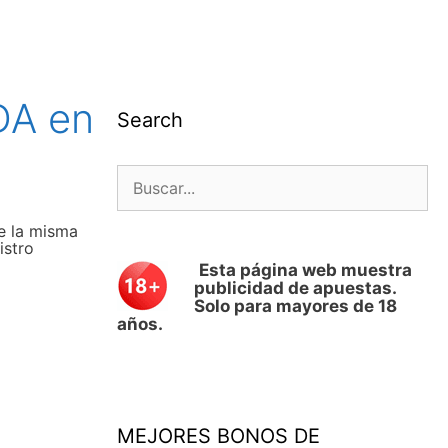
DA en
Search
Buscar:
e la misma
istro
Esta página web muestra
publicidad de apuestas.
Solo para mayores de 18
años.
MEJORES BONOS DE