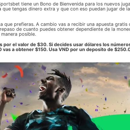
portsbet tiene un Bono de Bienvenida para los nuevos jug
a que tengas dinero extra y que con eso puedan jugar de l
 que prefieras. A cambio vas a recibir una apuesta gratis
n repaso de cuanto puedes obtener dependiente de la mone
r manera posible.
is por el valor de $30. Si decides usar dólares los número
$50 vas a obtener $150. Usa VND por un deposito de $250.