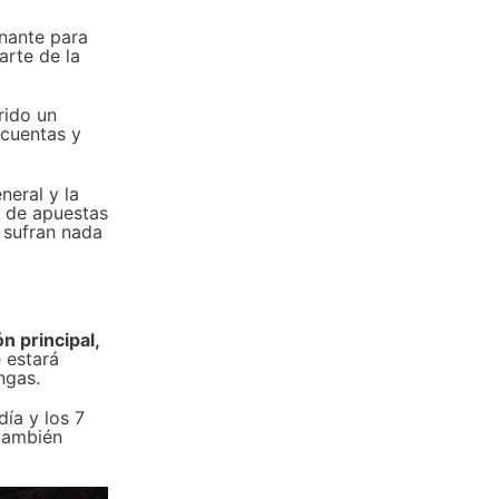
nante para
arte de la
rido un
 cuentas y
neral y la
s de apuestas
 sufran nada
n principal,
 estará
ngas.
ía y los 7
 también