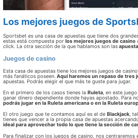
Los mejores juegos de Sports
Sportsbet es una casa de apuestas que tiene dos grandes
estas está compuesta por
los mejores juegos de casino
q
click. La otra sección de la que hablamos son las
apuesta
Juegos de casino
Esta casa de apuestas tiene los mejores juegos de casin
más fanáticos poseen.
Aquí haremos un repaso de tres 
apuestas. Podrás elegir el que más te guste para jugar.
En el primero de los casos tienes la
Ruleta
, en este jueg
ganar dinero dependiente donde hayas apostado. Para no 
podrás jugar en la Ruleta americana o en la Ruleta euro
El otro juego que te contamos aquí es el de
Blackjack
, t
tienes que vencer a la propia casa de apuestas acercando
ideal para aprovechar todo lo que tiene la sección de ca
Para finalizar con los juegos de casino, nos centraremos