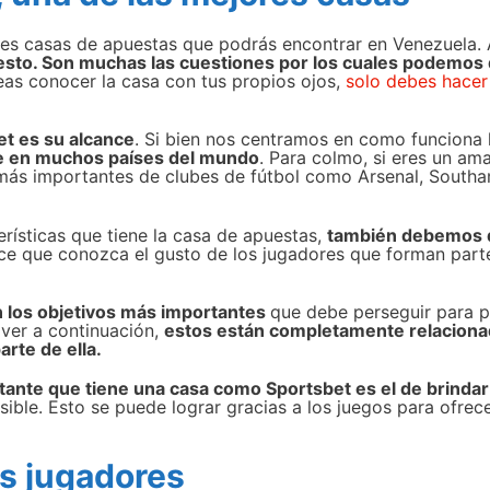
es casas de apuestas que podrás encontrar en Venezuela.
sto. Son muchas las cuestiones por los cuales podemos 
seas conocer la casa con tus propios ojos,
solo debes hacer
et es su alcance
. Si bien nos centramos en como funciona 
e en muchos países del mundo
. Para colmo, si eres un am
 más importantes de clubes de fútbol como Arsenal, South
erísticas que tiene la casa de apuestas,
también debemos d
ace que conozca el gusto de los jugadores que forman parte
n los objetivos más importantes
que debe perseguir para p
ver a continuación,
estos están completamente relaciona
rte de ella.
tante que tiene una casa como Sportsbet es el de brindar
sible. Esto se puede lograr gracias a los juegos para ofrec
os jugadores