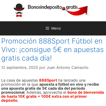
Saltar
al
contenido
Menú
Promoción 888Sport Fútbol en
Vivo: ¡consigue 5€ en apuestas
gratis cada día!
12 septiembre, 2025
por
Juan Antonio Camacho
La casa de apuestas
888Sport
ha lanzado una
promoción en la que
apuesta a fútbol en vivo y recibe
una apuesta gratis de 5€ cada día del periodo
promocional
. Además, aprovecha el
bono de bienvenida
de hasta 10€ gratis + 100€ extra con el primer
depósito
.