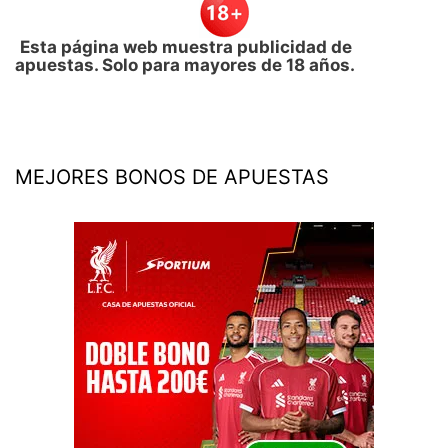
Esta página web muestra publicidad de
apuestas. Solo para mayores de 18 años.
MEJORES BONOS DE APUESTAS