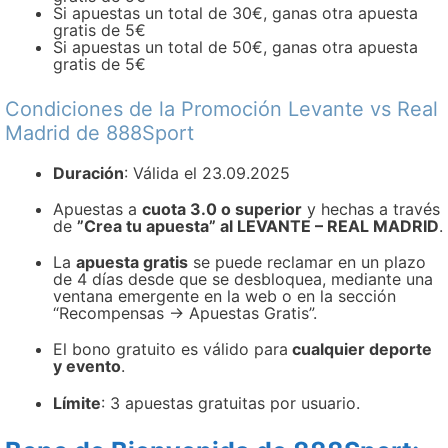
Si apuestas un total de 30€, ganas otra apuesta
gratis de 5€
Si apuestas un total de 50€, ganas otra apuesta
gratis de 5€
Condiciones de la Promoción Levante vs Real
Madrid de 888Sport
Duración
: Válida el 23.09.2025
Apuestas a
cuota 3.0 o superior
y hechas a través
de
”Crea tu apuesta” al LEVANTE – REAL MADRID
.
La
apuesta gratis
se puede reclamar en un plazo
de 4 días desde que se desbloquea, mediante una
ventana emergente en la web o en la sección
“Recompensas -> Apuestas Gratis”.
El bono gratuito es válido para
cualquier deporte
y evento
.
Límite
: 3 apuestas gratuitas por usuario.