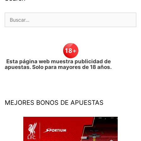
Buscar:
Esta página web muestra publicidad de
apuestas. Solo para mayores de 18 años.
MEJORES BONOS DE APUESTAS