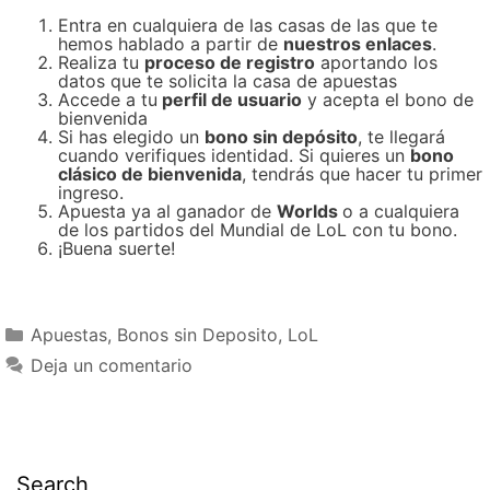
Entra en cualquiera de las casas de las que te
hemos hablado a partir de
nuestros enlaces
.
Realiza tu
proceso de registro
aportando los
datos que te solicita la casa de apuestas
Accede a tu
perfil de usuario
y acepta el bono de
bienvenida
Si has elegido un
bono sin depósito
, te llegará
cuando verifiques identidad. Si quieres un
bono
clásico de bienvenida
, tendrás que hacer tu primer
ingreso.
Apuesta ya al ganador de
Worlds
o a cualquiera
de los partidos del Mundial de LoL con tu bono.
¡Buena suerte!
Categorías
Apuestas
,
Bonos sin Deposito
,
LoL
Deja un comentario
Search