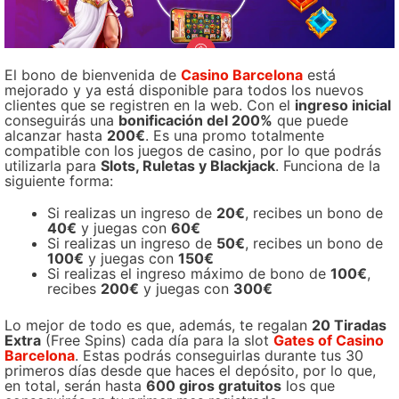
El bono de bienvenida de
Casino Barcelona
está
mejorado y ya está disponible para todos los nuevos
clientes que se registren en la web. Con el
ingreso inicial
conseguirás una
bonificación del 200%
que puede
alcanzar hasta
200€
. Es una promo totalmente
compatible con los juegos de casino, por lo que podrás
utilizarla para
Slots, Ruletas y Blackjack
. Funciona de la
siguiente forma:
Si realizas un ingreso de
20€
, recibes un bono de
40€
y juegas con
60€
Si realizas un ingreso de
50€
, recibes un bono de
100€
y juegas con
150€
Si realizas el ingreso máximo de bono de
100€
,
recibes
200€
y juegas con
300€
Lo mejor de todo es que, además, te regalan
20 Tiradas
Extra
(Free Spins) cada día para la slot
Gates of Casino
Barcelona
. Estas podrás conseguirlas durante tus 30
primeros días desde que haces el depósito, por lo que,
en total, serán hasta
600 giros gratuitos
los que