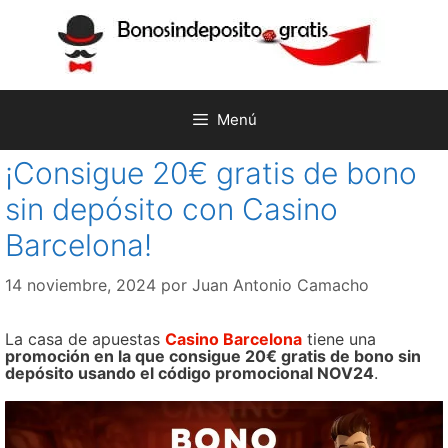
Saltar
al
contenido
Menú
¡Consigue 20€ gratis de bono
sin depósito con Casino
Barcelona!
14 noviembre, 2024
por
Juan Antonio Camacho
La casa de apuestas
Casino Barcelona
tiene una
promoción en la que consigue 20€ gratis de bono sin
depósito usando el código promocional NOV24
.