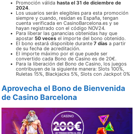
Promoción válida
hasta el 31 de diciembre de
2024
.
Los usuarios serán elegibles para esta promoción
siempre y cuando, residan es España, tengan
cuenta verificada en CasinoBarcelona.es y se
hayan registrado con el código NOV24.
Para liberar las ganancias obtenidas hay que
apostar
50 veces
el importe del bono obtenido.
El bono estará disponible durante
7 días
a partir
de su fecha de acreditación.
El importe máximo por el que puede ser
convertido cada Bono de Casino es de 20€.
Para la liberación del Bono de Casino, los juegos
contribuyen de la siguiente manera: Slots 100%,
Ruletas 15%, Blackjacks 5%, Slots con Jackpot 0%
Aprovecha el Bono de Bienvenida
de Casino Barcelona