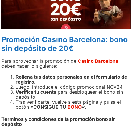
Promoción Casino Barcelona: bono
sin depósito de 20€
Para aprovechar la promoción de
Casino Barcelona
debes hacer lo siguiente:
Rellena tus datos personales en el formulario de
registro.
Luego, introduce el código promocional NOV24
Verifica tu cuenta
para desbloquear el bono sin
depósito
Tras verificarte, vuelve a esta página y pulsa el
botón
«CONSIGUE TU
BONO
«
.
Términos y condiciones de la promoción bono sin
depósito