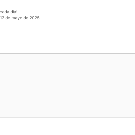
cada día!
l 12 de mayo de 2025