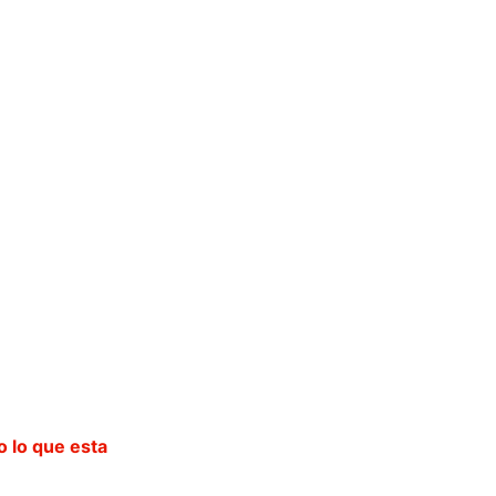
o lo que esta