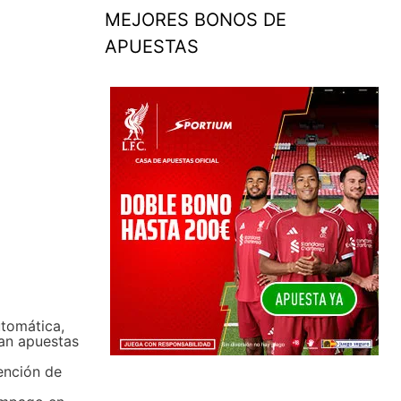
MEJORES BONOS DE
APUESTAS
utomática,
gan apuestas
ención de