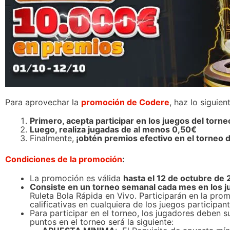
Para aprovechar la
promoción de Codere
, haz lo siguien
Primero, acepta participar en los juegos del torne
Luego, realiza jugadas de al menos 0,50€
Finalmente,
¡obtén premios efectivo en el torneo 
Condiciones de la promoción
:
La promoción es válida
hasta el 12 de octubre de 
Consiste en un torneo semanal cada mes en los 
Ruleta Bola Rápida en Vivo. Participarán en la pro
calificativas en cualquiera de los juegos participant
Para participar en el torneo, los jugadores deben 
puntos en el torneo será la siguiente: