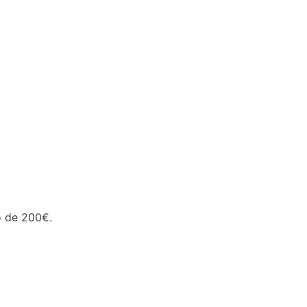
o de 200€.