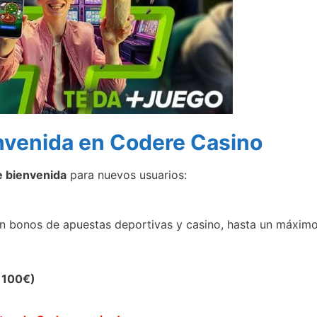
nvenida en Codere Casino
 bienvenida
para nuevos usuarios:
n bonos de apuestas deportivas y casino, hasta un máxim
a 100€)