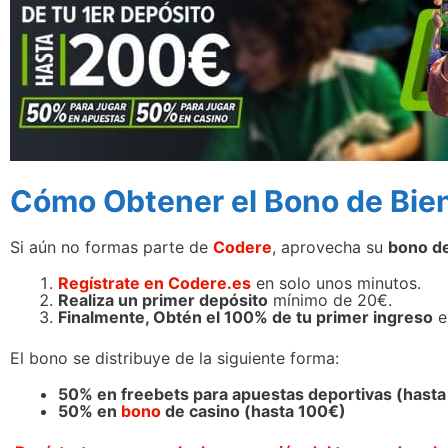
Cómo Obtener el Bono de Bie
Si aún no formas parte de
Codere
, aprovecha su
bono de
Regístrate en Codere.es
en solo unos minutos.
Realiza un primer depósito
mínimo de 20€.
Finalmente, Obtén el 100% de tu primer ingreso
e
El bono se distribuye de la siguiente forma:
50% en freebets para apuestas deportivas (hast
50% en
bono
de casino (hasta 100€)