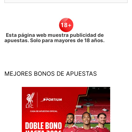
Esta página web muestra publicidad de
apuestas. Solo para mayores de 18 años.
MEJORES BONOS DE APUESTAS