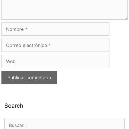
Nombre
Correo
electrónico
Web
Search
Buscar: