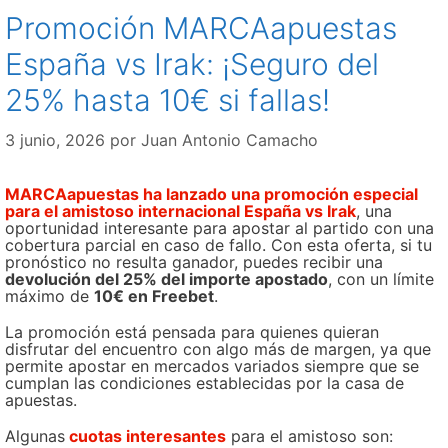
Promoción MARCAapuestas
España vs Irak: ¡Seguro del
25% hasta 10€ si fallas!
3 junio, 2026
por
Juan Antonio Camacho
MARCAapuestas ha lanzado una promoción especial
para el amistoso internacional España vs Irak
, una
oportunidad interesante para apostar al partido con una
cobertura parcial en caso de fallo. Con esta oferta, si tu
pronóstico no resulta ganador, puedes recibir una
devolución del 25% del importe apostado
, con un límite
máximo de
10€ en Freebet
.
La promoción está pensada para quienes quieran
disfrutar del encuentro con algo más de margen, ya que
permite apostar en mercados variados siempre que se
cumplan las condiciones establecidas por la casa de
apuestas.
Algunas
cuotas interesantes
para el amistoso son: