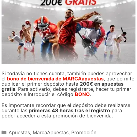
Si todavía no tienes cuenta, también puedes aprovechar
el
bono de bienvenida de MARCAapuestas
, que permite
duplicar el primer depósito hasta
200€ en apuestas
gratis
. Para activarlo, debes registrarte, hacer tu primer
depósito e introducir el código
BONO
.
Es importante recordar que el depósito debe realizarse
durante las
primeras 48 horas tras el registro
para
poder acceder a esta promoción de bienvenida.
Categorías
Apuestas
,
MarcaApuestas
,
Promoción