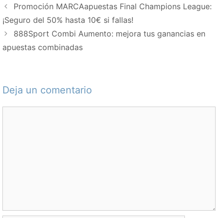
Promoción MARCAapuestas Final Champions League:
¡Seguro del 50% hasta 10€ si fallas!
888Sport Combi Aumento: mejora tus ganancias en
apuestas combinadas
Deja un comentario
Comentario