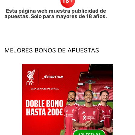
Esta página web muestra publicidad de
apuestas. Solo para mayores de 18 años.
MEJORES BONOS DE APUESTAS