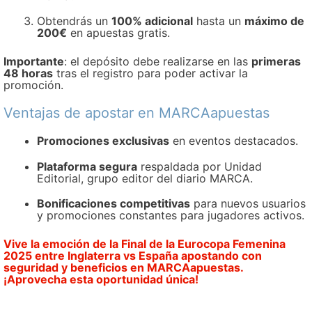
Obtendrás un
100% adicional
hasta un
máximo de
200€
en apuestas gratis.
Importante
: el depósito debe realizarse en las
primeras
48 horas
tras el registro para poder activar la
promoción.
Ventajas de apostar en MARCAapuestas
Promociones exclusivas
en eventos destacados.
Plataforma segura
respaldada por Unidad
Editorial, grupo editor del diario MARCA.
Bonificaciones competitivas
para nuevos usuarios
y promociones constantes para jugadores activos.
Vive la emoción de la Final de la Eurocopa Femenina
2025 entre Inglaterra vs España apostando con
seguridad y beneficios en MARCAapuestas.
¡Aprovecha esta oportunidad única!