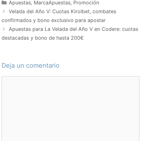
Categorías
Apuestas
,
MarcaApuestas
,
Promoción
Velada del Año V: Cuotas Kirolbet, combates
confirmados y bono exclusivo para apostar
Apuestas para La Velada del Año V en Codere: cuotas
destacadas y bono de hasta 200€
Deja un comentario
Comentario