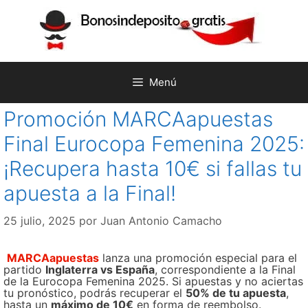
Saltar
al
contenido
Menú
Promoción MARCAapuestas
Final Eurocopa Femenina 2025:
¡Recupera hasta 10€ si fallas tu
apuesta a la Final!
25 julio, 2025
por
Juan Antonio Camacho
MARCAapuestas
lanza una promoción especial para el
partido
Inglaterra vs España
, correspondiente a la Final
de la Eurocopa Femenina 2025. Si apuestas y no aciertas
tu pronóstico, podrás recuperar el
50% de tu apuesta
,
hasta un
máximo de 10€
en forma de reembolso.