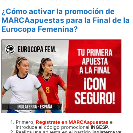
¿Cómo activar la promoción de
MARCAapuestas para la Final de la
Eurocopa Femenina?
Primero,
Regístrate en MARCAapuestas
e
introduce el código promocional
INGESP
.
Realiza una apuesta en el partido
Inglaterra vs