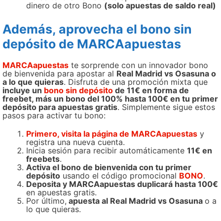
dinero de otro Bono
(solo apuestas de saldo real)
Además, aprovecha el bono sin
depósito de MARCAapuestas
MARCAapuestas
te sorprende con un innovador bono
de bienvenida para apostar al
Real Madrid vs Osasuna o
a lo que quieras
. Disfruta de una promoción mixta que
incluye un
bono sin depósito
de 11€ en forma de
freebet, más un bono del 100% hasta 100€ en tu primer
depósito para apuestas gratis
. Simplemente sigue estos
pasos para activar tu bono:
Primero, visita la página de MARCAapuestas
y
registra una nueva cuenta.
Inicia sesión para recibir automáticamente
11€ en
freebets
.
Activa el bono de bienvenida con tu primer
depósito
usando el código promocional
BONO
.
Deposita y MARCAapuestas duplicará hasta 100€
en apuestas gratis.
Por último,
apuesta al Real Madrid vs Osasuna
o a
lo que quieras.