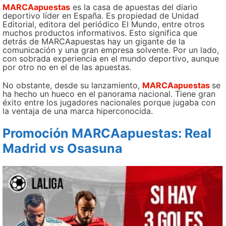
MARCAapuestas
es la casa de apuestas del diario
deportivo líder en España. Es propiedad de Unidad
Editorial, editora del periódico El Mundo, entre otros
muchos productos informativos. Esto significa que
detrás de MARCAapuestas hay un gigante de la
comunicación y una gran empresa solvente. Por un lado,
con sobrada experiencia en el mundo deportivo, aunque
por otro no en el de las apuestas.
No obstante, desde su lanzamiento,
MARCAapuestas
se
ha hecho un hueco en el panorama nacional. Tiene gran
éxito entre los jugadores nacionales porque jugaba con
la ventaja de una marca hiperconocida.
Promoción MARCAapuestas: Real
Madrid vs Osasuna