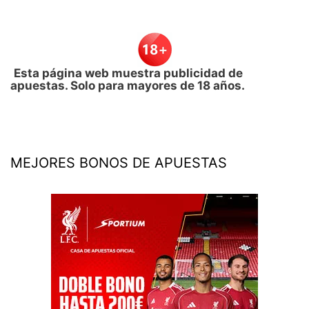
Esta página web muestra publicidad de
apuestas. Solo para mayores de 18 años.
MEJORES BONOS DE APUESTAS