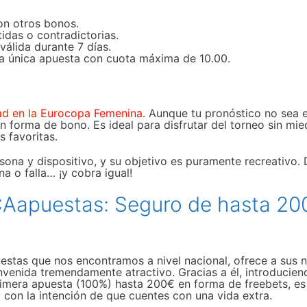
on otros bonos.
tidas o contradictorias.
 válida durante 7 días.
na única apuesta con cuota máxima de 10.00.
ad en la Eurocopa Femenina
. Aunque tu pronóstico no sea e
 forma de bono. Es ideal para disfrutar del torneo sin mie
 favoritas.
ona y dispositivo, y su objetivo es puramente recreativo. D
a o falla… ¡y cobra igual!
CAapuestas: Seguro de hasta 20
estas que nos encontramos a nivel nacional, ofrece a sus 
envenida tremendamente atractivo. Gracias a él, introducien
primera apuesta (100%) hasta 200€ en forma de freebets, es 
o con la intención de que cuentes con una vida extra.