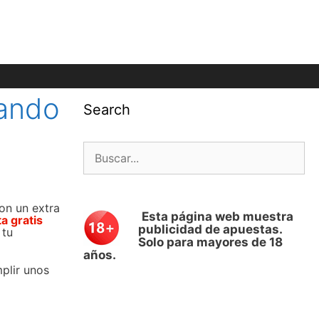
tando
Search
Buscar:
on un extra
Esta página web muestra
a gratis
publicidad de apuestas.
 tu
Solo para mayores de 18
años.
plir unos