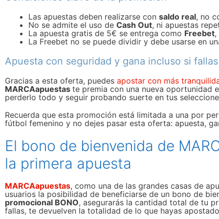
Las apuestas deben realizarse con
saldo real
, no c
No se admite el uso de
Cash Out
, ni apuestas repe
La apuesta gratis de 5€ se entrega como
Freebet
,
La Freebet no se puede dividir y debe usarse en u
Apuesta con seguridad y gana incluso si fallas
Gracias a esta oferta, puedes
apostar con más tranquilid
MARCAapuestas
te premia con una nueva oportunidad en
perderlo todo y seguir probando suerte en tus selecciones
Recuerda que esta promoción está limitada a una por pers
fútbol femenino y no dejes pasar esta oferta: apuesta, gan
El bono de bienvenida de MAR
la primera apuesta
MARCAapuestas
, como una de las grandes casas de apu
usuarios la posibilidad de beneficiarse de un bono de bi
promocional BONO
, asegurarás la cantidad total de tu 
fallas, te devuelven la totalidad de lo que hayas apostad