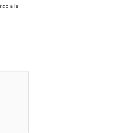
ndo a la