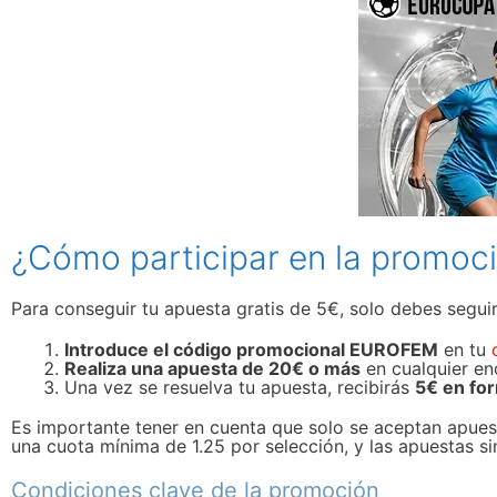
¿Cómo participar en la promo
Para conseguir tu apuesta gratis de 5€, solo debes segui
Introduce el código promocional EUROFEM
en tu
c
Realiza una apuesta de 20€ o más
en cualquier en
Una vez se resuelva tu apuesta, recibirás
5€ en fo
Es importante tener en cuenta que solo se aceptan apues
una cuota mínima de 1.25 por selección, y las apuestas s
Condiciones clave de la promoción