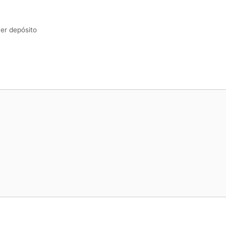
er depósito