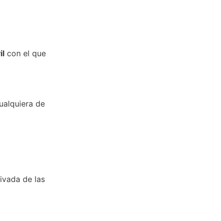
il
con el que
ualquiera de
ivada de las