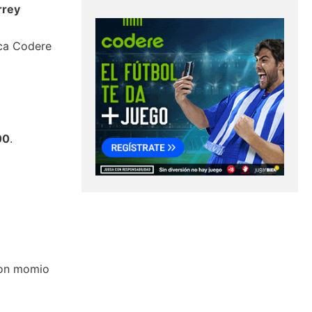
rrey
rca Codere
00
.
con momio