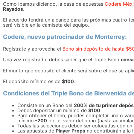
Como íbamos diciendo, la casa de apuestas
Codere Méx
Rayados
.
El acuerdo tendrá un alcance para las próximas cuatro te
será visible en la camiseta del equipo.
Codere, nuevo patrocinador de Monterrey:
Regístrate y aprovecha el
Bono sin depósito de hasta $
Una vez registrado, debes saber que el Triple Bono
consi
El monto que deposite el cliente será sobre el que se apl
El depósito mínimo es de
$100
.
Condiciones del Triple Bono de Bienvenida d
Consiste en un Bono del
200% de tu primer depós
Debes depositar un mínimo de
$100
.
Para obtener el bono, puedes completar una o var
mínimo
-200
por el valor del bono (hasta acumular 
Todas las selecciones deben ser colocadas con u
Las apuestas de
Player Props
no contribuirán a la 