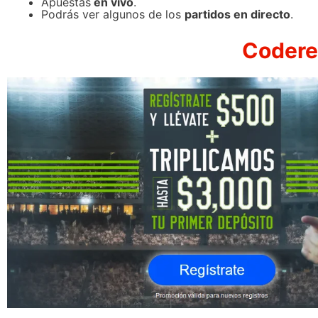
Apuestas
en vivo
.
Podrás ver algunos de los
partidos en directo
.
Codere