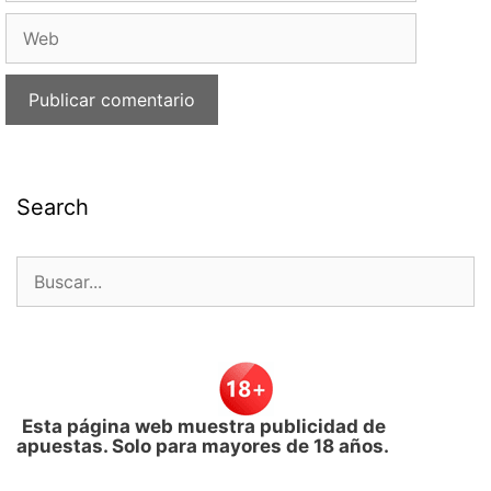
Web
Search
Buscar:
Esta página web muestra publicidad de
apuestas. Solo para mayores de 18 años.