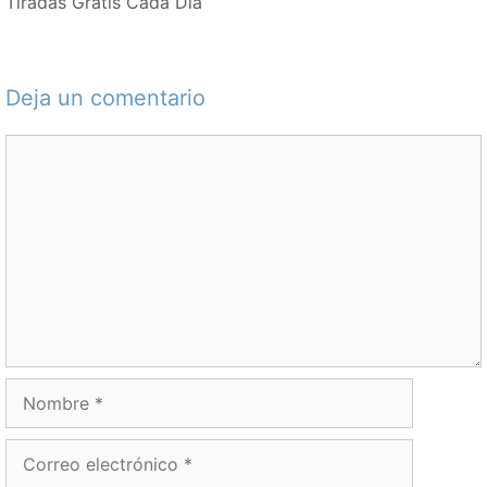
Tiradas Gratis Cada Día
Deja un comentario
Comentario
Nombre
Correo
electrónico