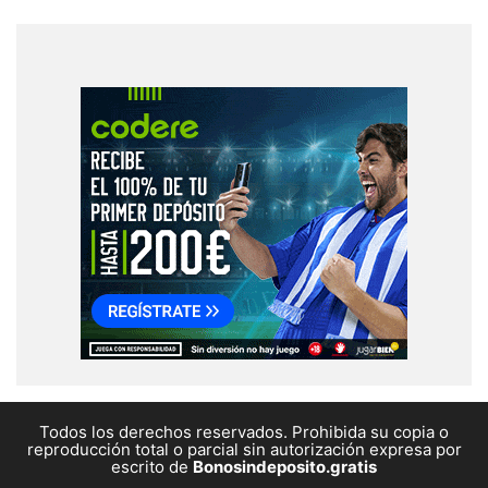
Todos los derechos reservados. Prohibida su copia o
reproducción total o parcial sin autorización expresa por
escrito de
Bonosindeposito.gratis