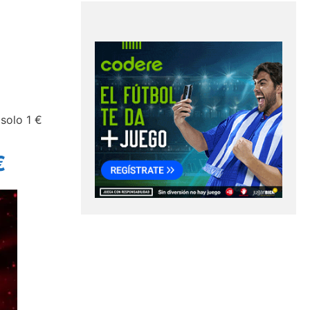
solo 1 €
€