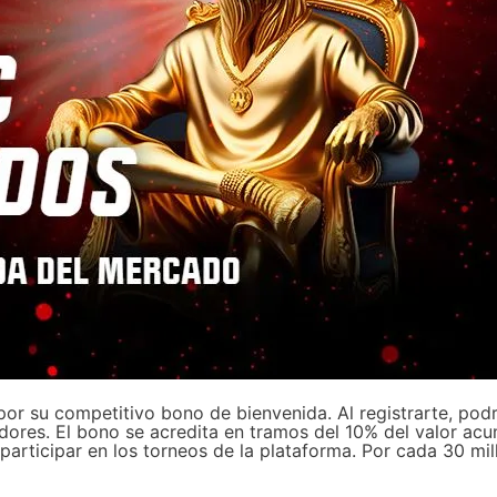
or su competitivo bono de bienvenida. Al registrarte, podr
dores. El bono se acredita en tramos del 10% del valor acu
articipar en los torneos de la plataforma. Por cada 30 mil