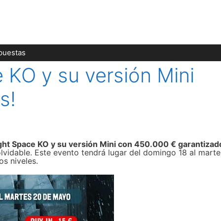
puestas
 KO y su versión Mini
s!
ght Space KO y su versión Mini con 450.000 € garantizad
olvidable. Este evento tendrá lugar del domingo 18 al mart
s niveles.