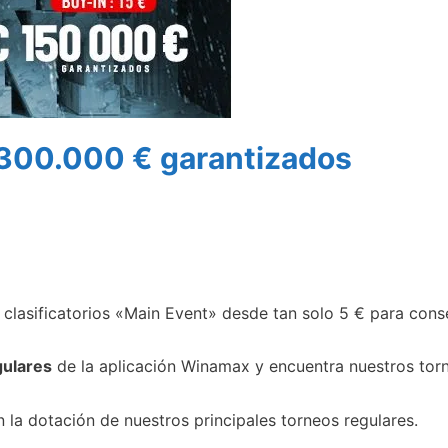
 300.000 € garantizados
 clasificatorios «Main Event» desde tan solo 5 € para cons
gulares
de la aplicación Winamax y encuentra nuestros tor
 la dotación de nuestros principales torneos regulares.