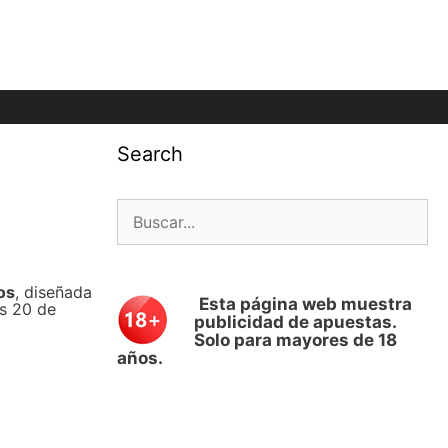
Search
Buscar:
os
, diseñada
Esta página web muestra
es 20 de
publicidad de apuestas.
Solo para mayores de 18
años.