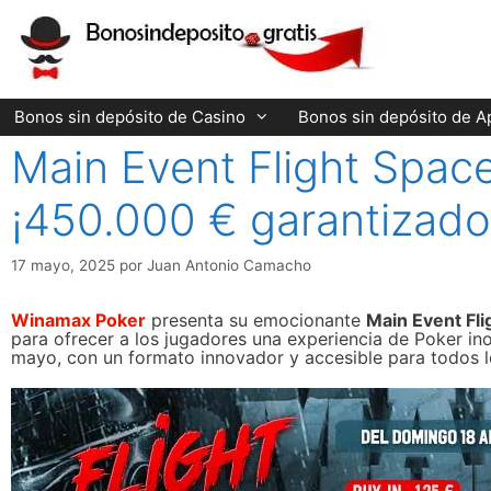
Saltar
al
contenido
Bonos sin depósito de Casino
Bonos sin depósito de A
Main Event Flight Space
¡450.000 € garantizado
17 mayo, 2025
por
Juan Antonio Camacho
Winamax Poker
presenta su emocionante
Main Event Fli
para ofrecer a los jugadores una experiencia de Poker in
mayo, con un formato innovador y accesible para todos lo