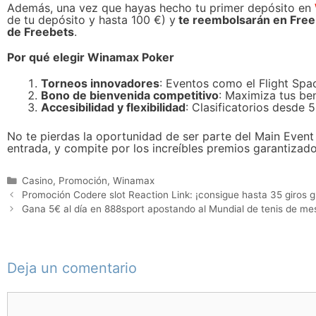
Además, una vez que hayas hecho tu primer depósito en
de tu depósito y hasta 100 €) y
te reembolsarán en Free
de Freebets
.
Por qué elegir Winamax Poker
Torneos innovadores
: Eventos como el Flight Spa
Bono de bienvenida competitivo
: Maximiza tus be
Accesibilidad y flexibilidad
: Clasificatorios desde 
No te pierdas la oportunidad de ser parte del Main Event
entrada, y compite por los increíbles premios garantizado
Categorías
Casino
,
Promoción
,
Winamax
Promoción Codere slot Reaction Link: ¡consigue hasta 35 giros gr
Gana 5€ al día en 888sport apostando al Mundial de tenis de me
Deja un comentario
Comentario