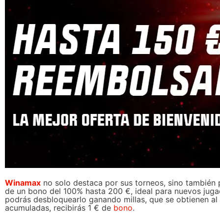
Winamax
no solo destaca por sus torneos, sino también p
de un bono del 100% hasta 200 €, ideal para nuevos juga
podrás desbloquearlo ganando millas, que se obtienen al p
acumuladas, recibirás 1 € de
bono
.