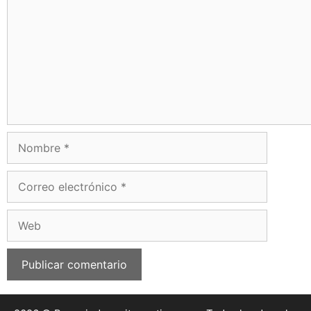
Nombre
Correo
electrónico
Web