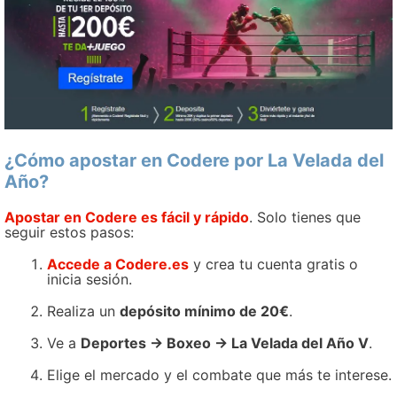
¿Cómo apostar en Codere por La Velada del
Año?
Apostar en Codere es fácil y rápido
. Solo tienes que
seguir estos pasos:
Accede a Codere.es
y crea tu cuenta gratis o
inicia sesión.
Realiza un
depósito mínimo de 20€
.
Ve a
Deportes → Boxeo → La Velada del Año V
.
Elige el mercado y el combate que más te interese.