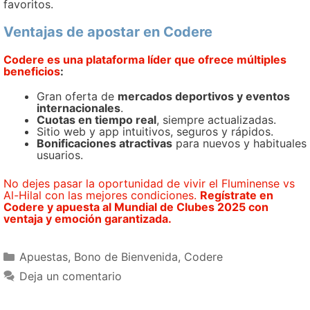
favoritos.
Ventajas de apostar en Codere
Codere es una plataforma líder que ofrece múltiples
beneficios
:
Gran oferta de
mercados deportivos y eventos
internacionales
.
Cuotas en tiempo real
, siempre actualizadas.
Sitio web y app intuitivos, seguros y rápidos.
Bonificaciones atractivas
para nuevos y habituales
usuarios.
No dejes pasar la oportunidad de vivir el Fluminense vs
Al-Hilal con las mejores condiciones.
Regístrate en
Codere y apuesta al Mundial de Clubes 2025 con
ventaja y emoción garantizada.
Categorías
Apuestas
,
Bono de Bienvenida
,
Codere
Deja un comentario