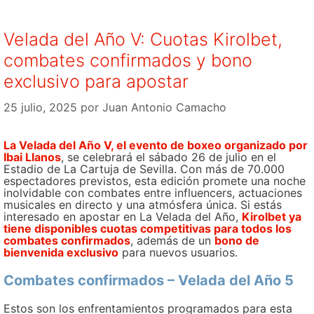
Velada del Año V: Cuotas Kirolbet,
combates confirmados y bono
exclusivo para apostar
25 julio, 2025
por
Juan Antonio Camacho
La Velada del Año V, el evento de boxeo organizado por
Ibai Llanos
, se celebrará el sábado 26 de julio en el
Estadio de La Cartuja de Sevilla. Con más de 70.000
espectadores previstos, esta edición promete una noche
inolvidable con combates entre influencers, actuaciones
musicales en directo y una atmósfera única. Si estás
interesado en apostar en La Velada del Año,
Kirolbet ya
tiene disponibles cuotas competitivas para todos los
combates confirmados
, además de un
bono de
bienvenida exclusivo
para nuevos usuarios.
Combates confirmados – Velada del Año 5
Estos son los enfrentamientos programados para esta