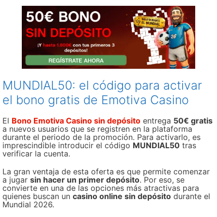
MUNDIAL50: el código para activar
el bono gratis de Emotiva Casino
El
Bono Emotiva Casino sin depósito
entrega
50€ gratis
a nuevos usuarios que se registren en la plataforma
durante el periodo de la promoción. Para activarlo, es
imprescindible introducir el código
MUNDIAL50
tras
verificar la cuenta.
La gran ventaja de esta oferta es que permite comenzar
a jugar
sin hacer un primer depósito
. Por eso, se
convierte en una de las opciones más atractivas para
quienes buscan un
casino online sin depósito
durante el
Mundial 2026.