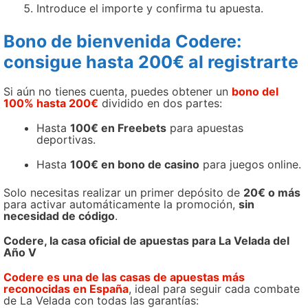
Introduce el importe y confirma tu apuesta.
Bono de bienvenida Codere:
consigue hasta 200€ al registrarte
Si aún no tienes cuenta, puedes obtener un
bono del
100% hasta 200€
dividido en dos partes:
Hasta
100€ en Freebets
para apuestas
deportivas.
Hasta
100€ en bono de casino
para juegos online.
Solo necesitas realizar un primer depósito de
20€ o más
para activar automáticamente la promoción,
sin
necesidad de código
.
Codere, la casa oficial de apuestas para La Velada del
Año V
Codere es una de las casas de apuestas más
reconocidas en España
, ideal para seguir cada combate
de La Velada con todas las garantías: