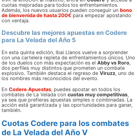
cuotas mejoradas para todos los enfrentamientos.
Además, los nuevos usuarios pueden conseguir un
bono
de bienvenida de hasta 200€
para empezar apostando
con ventaja.
Descubre las mejores apuestas en Codere
para La Velada del Año 5
En esta quinta edición, Ibai Llanos vuelve a sorprender
con una cartelera repleta de enfrentamientos únicos. Uno
de los duelos con más expectación es el
Abby vs Roro
,
dos perfiles muy distintos que prometen un combate
explosivo. También destaca el regreso de
Viruzz
, uno de
los nombres más reconocidos del evento.
En
Codere Apuestas
, puedes apostar en todos los
combates de La Velada con
cuotas muy competitivas
,
ya sea que prefieras apuestas simples o combinadas. La
acción está garantizada y las oportunidades para ganar,
también.
Cuotas Codere para los combates
de La Velada del Año V