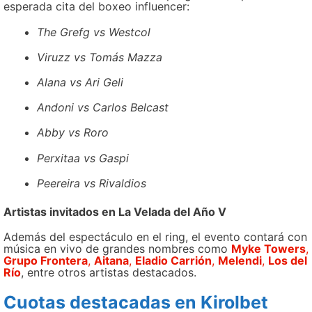
esperada cita del boxeo influencer:
The Grefg vs Westcol
Viruzz vs Tomás Mazza
Alana vs Ari Geli
Andoni vs Carlos Belcast
Abby vs Roro
Perxitaa vs Gaspi
Peereira vs Rivaldios
Artistas invitados en La Velada del Año V
Además del espectáculo en el ring, el evento contará con
música en vivo de grandes nombres como
Myke Towers
,
Grupo Frontera
,
Aitana
,
Eladio Carrión
,
Melendi
,
Los del
Río
, entre otros artistas destacados.
Cuotas destacadas en Kirolbet