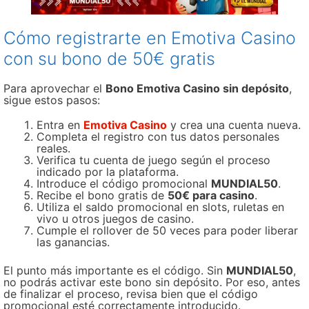
Cómo registrarte en Emotiva Casino
con su bono de 50€ gratis
Para aprovechar el
Bono Emotiva Casino sin depósito
,
sigue estos pasos:
Entra en
Emotiva Casino
y crea una cuenta nueva.
Completa el registro con tus datos personales
reales.
Verifica tu cuenta de juego según el proceso
indicado por la plataforma.
Introduce el código promocional
MUNDIAL50
.
Recibe el bono gratis de
50€ para casino
.
Utiliza el saldo promocional en slots, ruletas en
vivo u otros juegos de casino.
Cumple el rollover de 50 veces para poder liberar
las ganancias.
El punto más importante es el código. Sin
MUNDIAL50
,
no podrás activar este bono sin depósito. Por eso, antes
de finalizar el proceso, revisa bien que el código
promocional esté correctamente introducido.