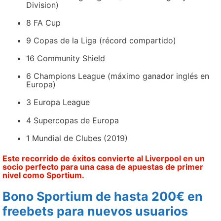
Division)
8 FA Cup
9 Copas de la Liga (récord compartido)
16 Community Shield
6 Champions League (máximo ganador inglés en
Europa)
3 Europa League
4 Supercopas de Europa
1 Mundial de Clubes (2019)
Este recorrido de éxitos convierte al Liverpool en un
socio perfecto para una casa de apuestas de primer
nivel como Sportium.
Bono Sportium de hasta 200€ en
freebets para nuevos usuarios