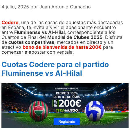
4 julio, 2025
por
Juan Antonio Camacho
Codere
, una de las casas de apuestas más destacadas
en España, te invita a vivir el apasionante encuentro
entre
Fluminense vs Al-Hilal
, correspondiente a los
Cuartos de Final del
Mundial de Clubes 2025
. Disfruta
de
cuotas competitivas
, mercados en directo y un
atractivo
bono de bienvenida de hasta 200€
para
comenzar a apostar con ventaja.
Cuotas Codere para el partido
Fluminense vs Al-Hilal