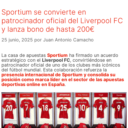
Sportium se convierte en
patrocinador oficial del Liverpool FC
y lanza bono de hasta 200€
25 junio, 2025
por
Juan Antonio Camacho
La casa de apuestas
Sportium
ha firmado un acuerdo
estratégico con el
Liverpool FC
, convirtiéndose en
patrocinador oficial de uno de los clubes más icónicos
del fútbol mundial. Esta colaboración refuerza la
presencia internacional de Sportium y consolida su
posición como marca líder en el sector de las apuestas
deportivas online en España
.