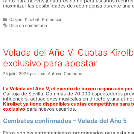
tanto para nuevos jugadores como para usuarios recurre
maximizar las posibilidades de recompensa durante una 
Categorías
Casino
,
Kirolbet
,
Promoción
Deja un comentario
Velada del Año V: Cuotas Kiro
exclusivo para apostar
25 julio, 2025
por
Juan Antonio Camacho
La Velada del Año V, el evento de boxeo organizado por 
Cartuja de Sevilla. Con más de 70.000 espectadores prev
influencers, actuaciones musicales en directo y una atmós
Kirolbet ya tiene disponibles cuotas competitivas para
exclusivo
para nuevos usuarios.
Combates confirmados – Velada del Año 5
Estos son los enfrentamientos programados para esta esp