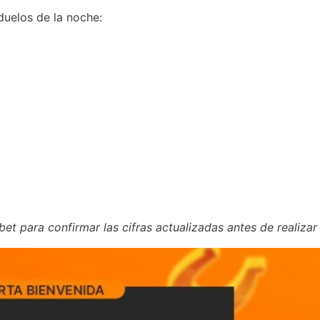
duelos de la noche:
bet para confirmar las cifras actualizadas antes de realizar