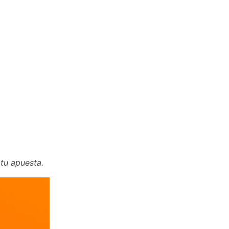
 tu apuesta.