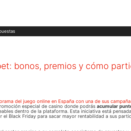
puestas
bet: bonos, premios y cómo parti
norama del juego online en España con una de sus campañ
promoción especial de casino donde podrás
acumular punt
ables dentro de la plataforma. Esta iniciativa está pensad
el Black Friday para sacar mayor rentabilidad a sus partid