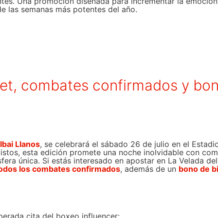
ntes. Una promoción diseñada para incrementar la emoción
de las semanas más potentes del año.
lbet, combates confirmados y bo
Ibai Llanos
, se celebrará el sábado 26 de julio en el Estadi
istos, esta edición promete una noche inolvidable con com
fera única. Si estás interesado en apostar en La Velada del
 todos los combates confirmados
, además de un
bono de b
erada cita del boxeo influencer: