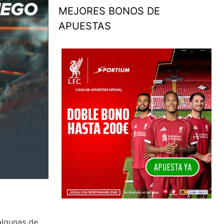
MEJORES BONOS DE
APUESTAS
algunas de