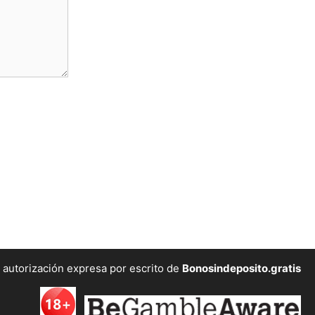
n autorización expresa por escrito de
Bonosindeposito.gratis