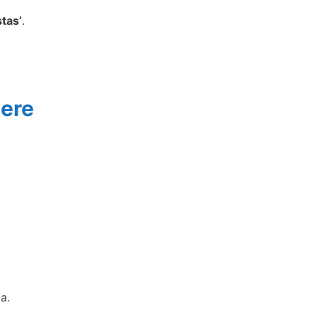
tas’
.
dere
a.