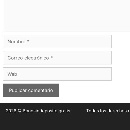
Nombre
Correo
electrónico
Web
2026 © Bonosindeposito.gratis
Todos los derechos re